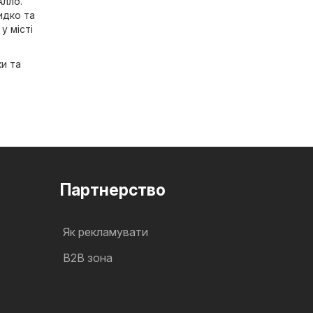
Алло
.
идко та
у місті
ки та
Партнерство
Як рекламувати
B2B зона