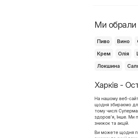
Ми обрали 
Пиво
Вино
Крем
Олія
Локшина
Сал
Харків - Ос
На нашому веб-сайті
щодня збираємо для 
тому числі
Суперма
здоров’я
,
Інше
. Ми 
знижок та акцій.
Ви можете щодня пе