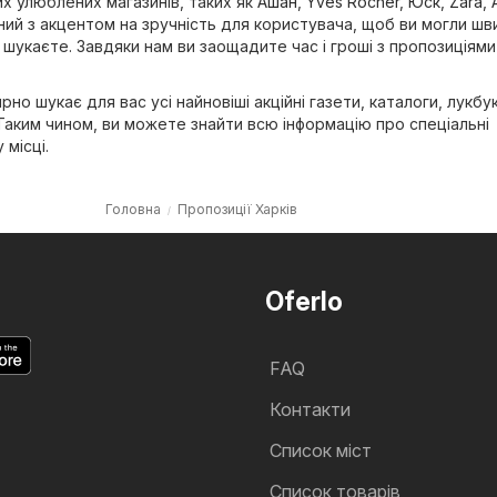
их улюблених магазинів, таких як
Ашан
,
Yves Rocher
,
Юск
,
Zara
,
ий з акцентом на зручність для користувача, щоб ви могли шв
 шукаєте. Завдяки нам ви заощадите час і гроші з пропозиціями 
рно шукає для вас усі найновіші акційні газети, каталоги, лукбу
Таким чином, ви можете знайти всю інформацію про спеціальні
 місці.
Головна
Пропозиції Харків
Oferlo
FAQ
Контакти
Cписок міст
Список товарів