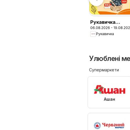
Metro
вихідних
Рукавичка
06.08.2026 - 19.08.20
Поточний катал
Рукавичка
Улюблені мер
Супермаркети
Ашан