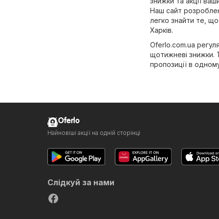
знижки та акції ваш
Наш сайт розроблен
легко знайти те, що
Харків.
Oferlo.com.ua регуля
щотижневі знижки. 
пропозиції в одному
Oferlo
Найновіші акції на одній сторінці
Слідкуй за нами