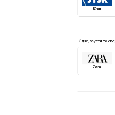
Юск
Одяг, взуття та сп
Zara