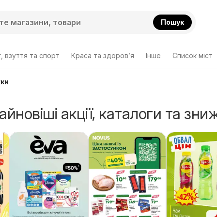
Пошук
, взуття та спорт
Краса та здоров’я
Інше
Cписок міст
жки
Найновіші акції, каталоги та зни