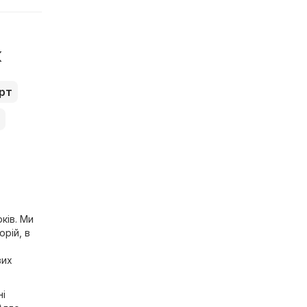
к
рт
ків. Ми
орій, в
вих
ні