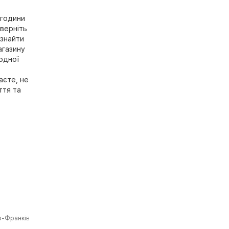
 години
Зверніть
 знайти
агазину
одної
аєте, не
ття та
о-Франківськ