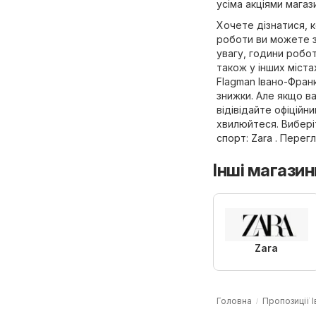
усіма акціями магаз
Хочете дізнатися, 
роботи ви можете з
увагу, години робот
також у інших міста
Flagman Івано-Фран
знижки. Але якщо ва
відівідайте офіційн
хвилюйтеся. Виберіт
спорт
:
Zara
. Перегл
Інші магазин
Zara
Головна
Пропозиції 