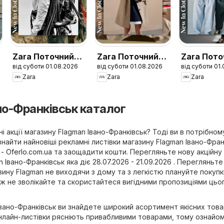
Zara Поточний
Zara Поточний
Zara Пото
від суботи 01.08.2026
від суботи 01.08.2026
від суботи 01
каталог Men
каталог Girls
каталог B
Zara
Zara
Zara
но-Франківськ каталог
і акції магазину Flagman Івано-Франківськ? Тоді ви в потрібному
найти найновіші рекламні листівки магазину Flagman Івано-Фран
- Oferlo.com.ua
та заощадити кошти. Перегляньте нову акційну
n Івано-Франківськ яка діє 28.07.2026 - 21.09.2026 . Перегляньте
азину Flagman не виходячи з дому та з легкістю плануйте покупки
ож не зволікайте та скористайтеся вигідними пропозиціями цьо
Івано-Франківськ ви знайдете широкий асортимент якісних това
Онлайн-листівки рясніють привабливими товарами, тому ознайо