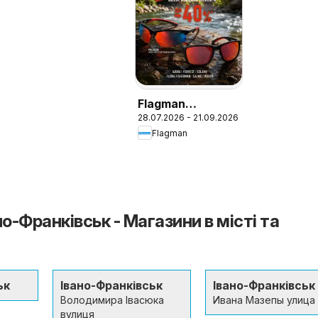
Flagman
28.07.2026 - 21.09.2026
Поточний
Flagman
каталог
о-Франківськ - Магазини в місті та
ьк
Івано-Франківськ
Івано-Франківськ
Володимира Івасюка
Ивана Мазепы улица
вулиця