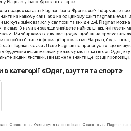
ину Flagman у Івано-Франківськ зараз.
коли працює магазин Flagman Івано-Франківськ? Інформацію про
найти на нашому сайті або на офіційному сайті
flagman.kiev.ua
. 
и можуть змінюватися у святкові та вихідні дні. Flagman можна
х, а саме: З нами ви завжди знайдете найновіші акційні газети м
ківськ . Ми збираємо їх для вас щодня, щоб ви не пропустили ж
м потрібно більше інформації про магазин Flagman, будь ласка,
ий сайт
flagman.kiev.ua
. Якщо Flagman не пропонує те, що ви шук
ь будь-який інший магазин у вашому місті з категорії
Одяг, взу
яньте акційні листівки, і ви можете знайти ще кращі пропозиції.
и в категорії «Одяг, взуття та спорт»
Івано-Франківськ
Одяг, взуття та спорт Івано-Франківськ
Flagman Іван