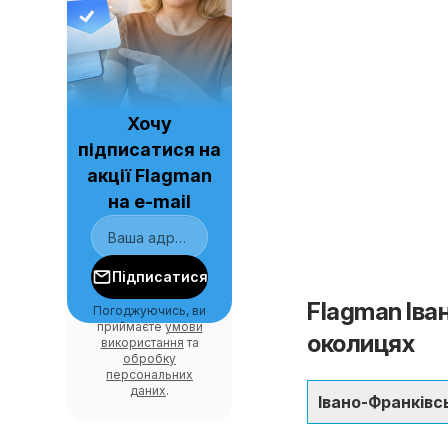
Хочу
підписатися на
акції Flagman
на e-mail
Підписатися
Flagman Іван
Погоджуючись, ви
приймаєте
умови
околицях
використання
та
обробку
персональних
даних
.
Івано-Франківс