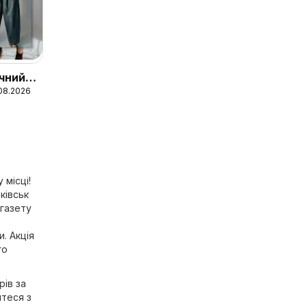
чний
.08.2026
oys
 місці!
ківськ
 газету
. Акція
го
рів за
мтеся з