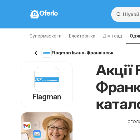
Oferlo
Супермаркети
Електроніка
Дім і сад
Одяг
Flagman Івано-Франківськ
Акції 
Франкі
Flagman
катал
ОГОЛ