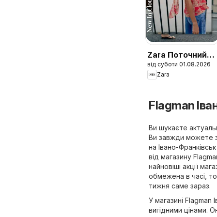
Zara Поточний
від суботи 01.08.2026
каталог
Zara
Flagman Іва
Ви шукаєте актуальн
Ви завжди можете з
на
Івано-Франківськ 
від магазину Flagma
найновіші акції маг
обмежена в часі, т
тижня саме зараз.
У магазині Flagman 
вигідними цінами. 