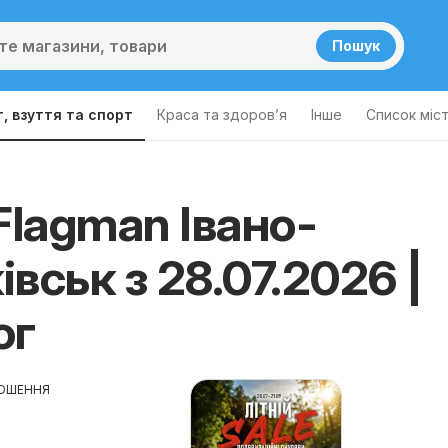
Пошук
, взуття та спорт
Краса та здоров’я
Інше
Cписок міс
Flagman Івано-
вськ з 28.07.2026 |
ог
ОШЕННЯ