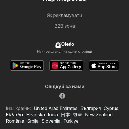
Як рекламувати
B2B зона
Oferlo
Найновіші акції на одній сторінці
Слідкуй за нами
Інші країни:
United Arab Emirates
България
Cyprus
Ελλάδα
Hrvatska
India
日本
한국
New Zealand
România
Srbija
Slovenija
Türkiye