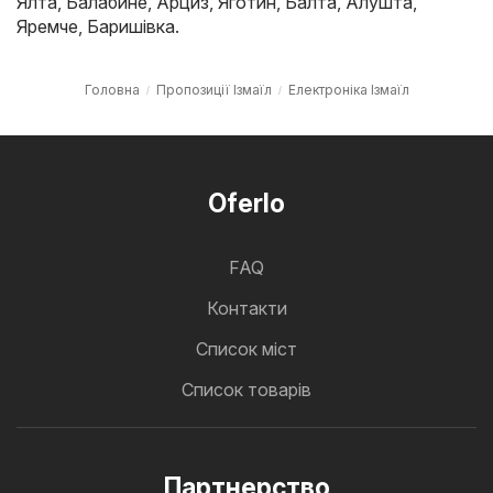
Ялта
,
Балабине
,
Арциз
,
Яготин
,
Балта
,
Алушта
,
Яремче
,
Баришівка
.
Головна
Пропозиції Ізмаїл
Електроніка Ізмаїл
Oferlo
FAQ
Контакти
Cписок міст
Список товарів
Партнерство