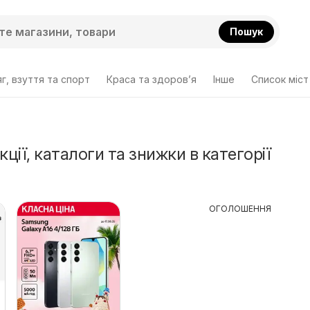
Пошук
г, взуття та спорт
Краса та здоров’я
Інше
Cписок міст
кції, каталоги та знижки в категорії
ОГОЛОШЕННЯ