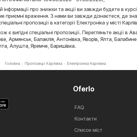
й інформації про знижки та акції ви завжди будете в курсі
е приємні враження. З нами ви завжди дізнаєтеся, де зн
спеціальні пропозиції в категорії Електроніка у місті Карлів
ож є вигідні спеціальні пропозиції. Перегляньте акції в
Ав
ове
,
Армянськ
,
Балаклія
,
Антонівка
,
Яворів
,
Ялта
,
Балабине
лта
,
Алушта
,
Яремче
,
Баришівка
.
Головна
Пропозиції Карлівка
Електроніка Карлівка
Oferlo
FAQ
Контакти
Cписок міст