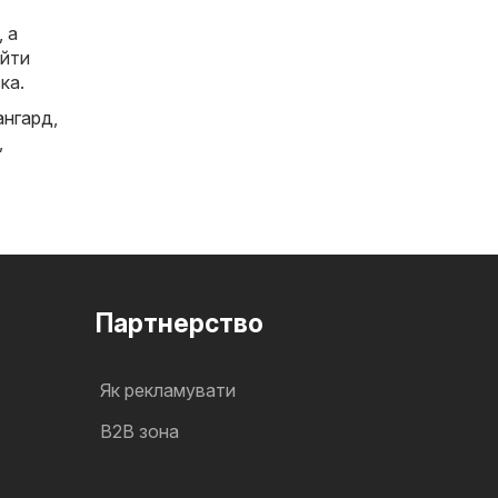
, а
айти
ка.
ангард
,
,
Партнерство
Як рекламувати
B2B зона