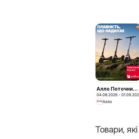
Алло Поточний
04.08.2026 - 01.09.20
каталог
Алло
Товари, як