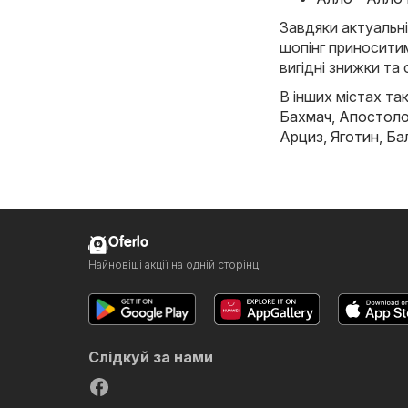
Завдяки актуальні
шопінг приноситим
вигідні знижки та 
В інших містах так
Бахмач
,
Апостол
Арциз
,
Яготин
,
Ба
Oferlo
Найновіші акції на одній сторінці
Слідкуй за нами