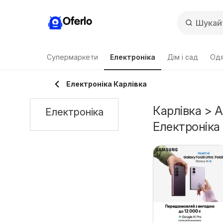
Oferlo
Супермаркети
Електроніка
Дім і сад
Одя
Електроніка Карлівка
Карлівка > А
Електроніка
Електроніка