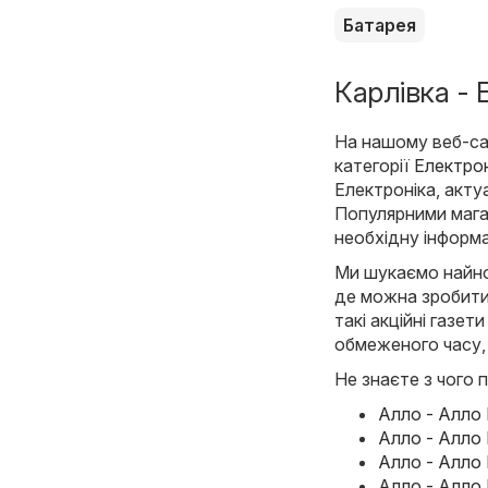
Батарея
Карлівка - 
На нашому веб-сай
категорії
Електрон
Електроніка, актуа
Популярними магаз
необхідну інформа
Ми шукаємо найнов
де можна зробити
такі акційні газет
обмеженого часу,
Не знаєте з чого п
Алло - Алло 
Алло - Алло 
Алло - Алло 
Алло - Алло 