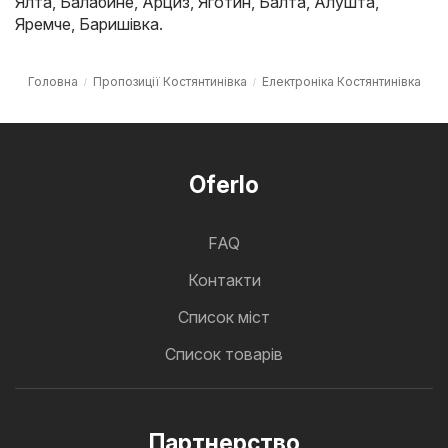
Ялта
,
Балабине
,
Арциз
,
Яготин
,
Балта
,
Алушта
,
Яремче
,
Баришівка
.
Головна
Пропозиції Костянтинівка
Електроніка Костянтинівка
Oferlo
FAQ
Контакти
Cписок міст
Список товарів
Партнерство