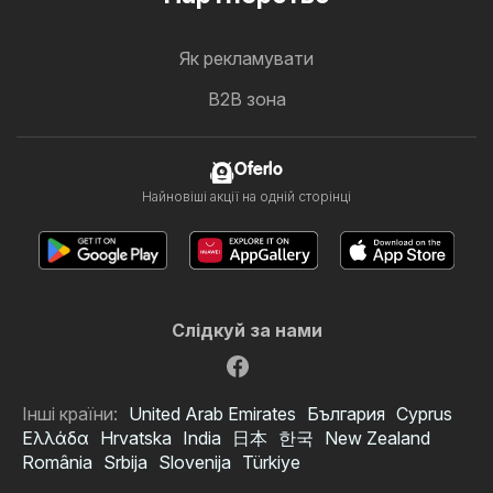
Як рекламувати
B2B зона
Oferlo
Найновіші акції на одній сторінці
Слідкуй за нами
Інші країни:
United Arab Emirates
България
Cyprus
Ελλάδα
Hrvatska
India
日本
한국
New Zealand
România
Srbija
Slovenija
Türkiye