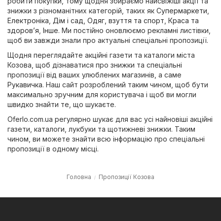
робити покупки, тому щодня збираємо найсвіжіші акції та
знижки з різноманітних категорій, таких як
Супермаркети
,
Електроніка
,
Дім і сад
,
Одяг, взуття та спорт
,
Краса та
здоров’я
,
Інше
. Ми постійно оновлюємо рекламні листівки,
щоб ви завжди знали про актуальні спеціальні пропозиції.
Щодня переглядайте акційні газети та каталоги міста
Козова, щоб дізнаватися про знижки та спеціальні
пропозиції від ваших улюблених магазинів, а саме
Рукавичка
. Наш сайт розроблений таким чином, щоб бути
максимально зручним для користувача і щоб ви могли
швидко знайти те, що шукаєте.
Oferlo.com.ua регулярно шукає для вас усі найновіші акційні
газети, каталоги, лукбуки та щотижневі знижки. Таким
чином, ви можете знайти всю інформацію про спеціальні
пропозиції в одному місці.
Головна
Пропозиції Козова