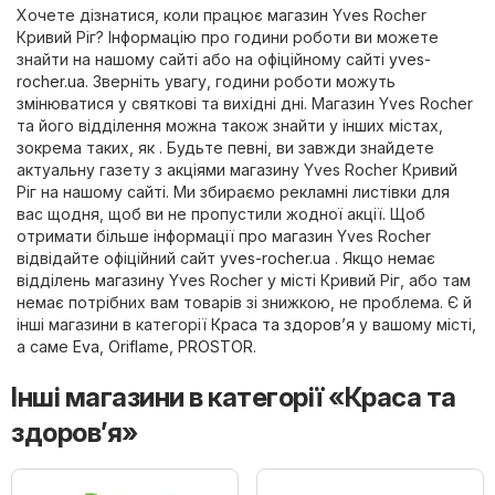
Хочете дізнатися, коли працює магазин Yves Rocher
Кривий Ріг? Інформацію про години роботи ви можете
знайти на нашому сайті або на офіційному сайті
yves-
rocher.ua
. Зверніть увагу, години роботи можуть
змінюватися у святкові та вихідні дні. Магазин Yves Rocher
та його відділення можна також знайти у інших містах,
зокрема таких, як . Будьте певні, ви завжди знайдете
актуальну газету з акціями магазину Yves Rocher Кривий
Ріг на нашому сайті. Ми збираємо рекламні листівки для
вас щодня, щоб ви не пропустили жодної акції. Щоб
отримати більше інформації про магазин Yves Rocher
відвідайте офіційний сайт
yves-rocher.ua
. Якщо немає
відділень магазину Yves Rocher у місті Кривий Ріг, або там
немає потрібних вам товарів зі знижкою, не проблема. Є й
інші магазини в категорії
Краса та здоров’я
у вашому місті,
а саме
Eva
,
Oriflame
,
PROSTOR
.
Інші магазини в категорії «Краса та
здоров’я»