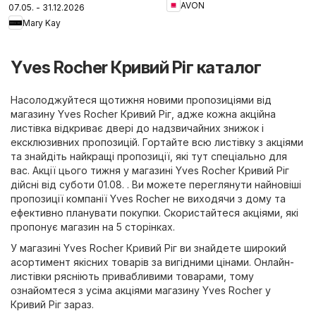
AVON
07.05. - 31.12.2026
догляді за шкірою
Mary Kay
Yves Rocher Кривий Ріг каталог
Насолоджуйтеся щотижня новими пропозиціями від
магазину Yves Rocher Кривий Ріг, адже кожна акційна
листівка відкриває двері до надзвичайних знижок і
ексклюзивних пропозицій. Гортайте всю листівку з акціями
та знайдіть найкращі пропозиції, які тут спеціально для
вас. Акції цього тижня у магазині Yves Rocher Кривий Ріг
дійсні від суботи 01.08. . Ви можете переглянути найновіші
пропозиції компанії Yves Rocher не виходячи з дому та
ефективно планувати покупки. Скористайтеся акціями, які
пропонує магазин на 5 сторінках.
У магазині Yves Rocher Кривий Ріг ви знайдете широкий
асортимент якісних товарів за вигідними цінами. Онлайн-
листівки рясніють привабливими товарами, тому
ознайомтеся з усіма акціями магазину Yves Rocher у
Кривий Ріг зараз.