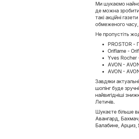
Ми шукаємо найнов
де можна зробити
такі акційні газет
обмеженого часу,
Не пропустіть жод
PROSTOR - По
Oriflame - Or
Yves Rocher 
AVON - AVON 
AVON - AVON 
Завдяки актуальні
шопінг буде зручн
найвигідніші знижк
Летичів.
Шукаєте більше виг
Авангард
,
Бахмач
Балабине
,
Арциз
,