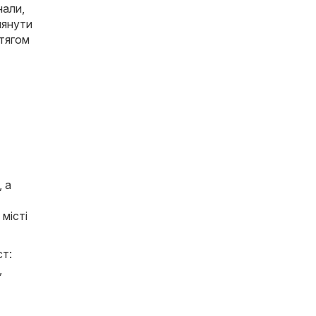
нали,
лянути
отягом
, а
 місті
ст:
,