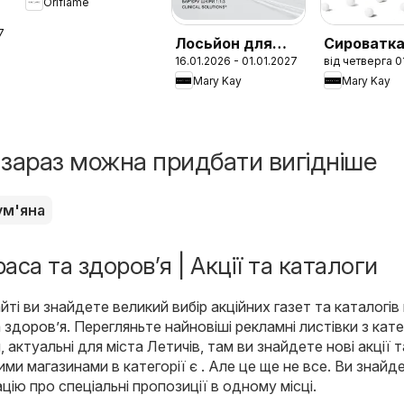
Oriflame
Партнерів
Бренду
7
Лосьйон для
Сироватк
16.01.2026 - 01.01.2027
від четверга 0
відновлення
Ретинол 0
Mary Kay
Mary Kay
захисного
Clinical So
бар'єру шкіри
1:1:3 Clinical
Solutions
і зараз можна придбати вигідніше
ум'яна
раса та здоров’я | Акції та каталоги
ті ви знайдете великий вибір акційних газет та каталогів
 здоров’я
. Перегляньте найновіші рекламні листівки з кате
 актуальні для міста Летичів, там ви знайдете нові акції т
ми магазинами в категорії є . Але це ще не все. Ви знайд
цію про спеціальні пропозиції в одному місці.