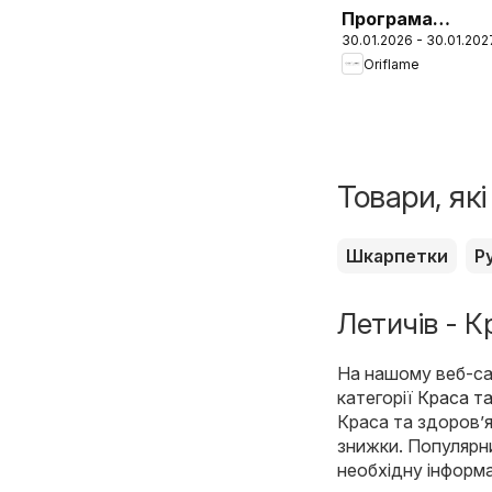
Програма
30.01.2026 - 30.01.202
винагороди для
Oriflame
Учасників
Товари, як
Шкарпетки
Р
Летичів - К
На нашому веб-сай
категорії
Краса та
Краса та здоров’я,
знижки. Популярни
необхідну інформа