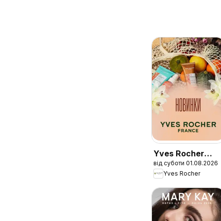
Yves Rocher
від суботи 01.08.2026
Поточний
Yves Rocher
каталог