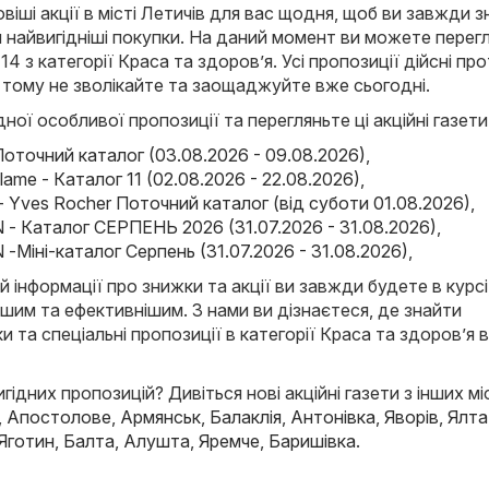
іші акції в місті Летичів для вас щодня, щоб ви завжди з
 найвигідніші покупки. На даний момент ви можете перег
и 14 з категорії Краса та здоров’я. Усі пропозиції дійсні пр
 тому не зволікайте та заощаджуйте вже сьогодні.
ної особливої пропозиції та перегляньте ці акційні газети
точний каталог (03.08.2026 - 09.08.2026)
,
iflame - Каталог 11 (02.08.2026 - 22.08.2026)
,
- Yves Rocher Поточний каталог (від суботи 01.08.2026)
,
- Каталог СЕРПЕНЬ 2026 (31.07.2026 - 31.08.2026)
,
-Міні-каталог Серпень (31.07.2026 - 31.08.2026)
,
й інформації про знижки та акції ви завжди будете в курсі
ішим та ефективнішим. З нами ви дізнаєтеся, де знайти
и та спеціальні пропозиції в категорії Краса та здоров’я в
ідних пропозицій? Дивіться нові акційні газети з інших мі
,
Апостолове
,
Армянськ
,
Балаклія
,
Антонівка
,
Яворів
,
Ялта
Яготин
,
Балта
,
Алушта
,
Яремче
,
Баришівка
.