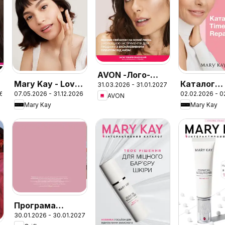
AVON -Лого-
Mary Kay - Love
Каталог
31.03.2026 - 31.01.2027
флаер 2026
26
07.05.2026 - 31.12.2026
02.02.2026 - 0
your skin. Твій
системи
AVON
Mary Kay
Mary Kay
путівник у
TimeWise
догляді за
Repair® Vo
шкірою
Firm®
Програма
30.01.2026 - 30.01.2027
винагороди для