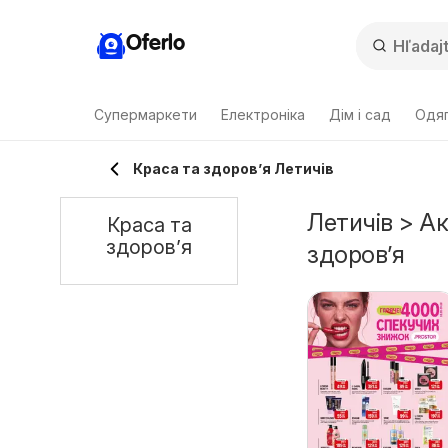
Oferlo
Супермаркети
Електроніка
Дім і сад
Одяг
Краса та здоров’я Летичів
Летичів > Ак
Краса та
здоров’я
здоров’я