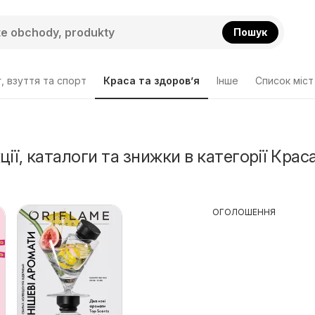
Пошук
, взуття та спорт
Краса та здоров’я
Інше
Cписок міст
ції, каталоги та знижки в категорії Крас
ОГОЛОШЕННЯ