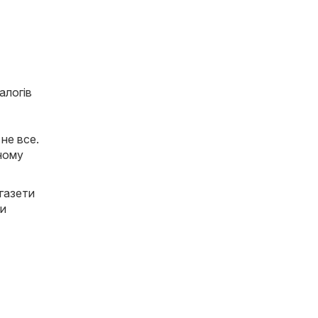
алогів
 не все.
дному
 газети
Ви