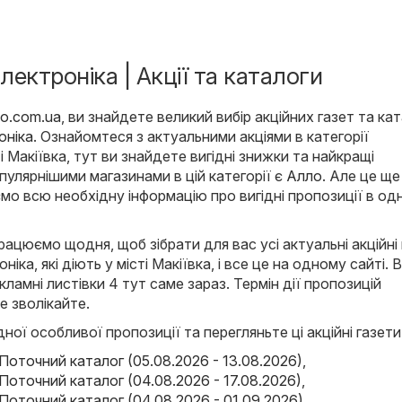
Електроніка | Акції та каталоги
lo.com.ua
, ви знайдете великий вибір акційних газет та кат
оніка
. Ознайомтеся з актуальними акціями в категорії
і Макіївка, тут ви знайдете вигідні знижки та найкращі
пулярнішими магазинами в цій категорії є
Алло
. Але це ще
мо всю необхідну інформацію про вигідні пропозиції в о
ацюємо щодня, щоб зібрати для вас усі актуальні акційні
ніка, які діють у місті Макіївка, і все це на одному сайті. 
ламні листівки 4 тут саме зараз. Термін дії пропозицій
е зволікайте.
ної особливої пропозиції та перегляньте ці акційні газети
Поточний каталог (05.08.2026 - 13.08.2026)
,
Поточний каталог (04.08.2026 - 17.08.2026)
,
Поточний каталог (04.08.2026 - 01.09.2026)
,