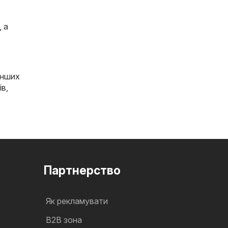
, а
інших
ів
,
Партнерство
Як рекламувати
B2B зона