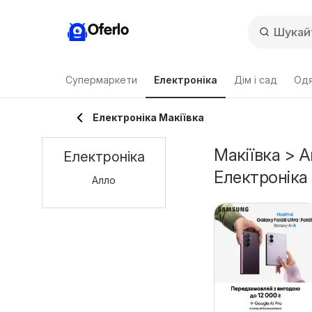
Oferlo
Супермаркети
Електроніка
Дім і сад
Одя
Електроніка Макіївка
Макіївка > А
Електроніка
Електроніка
Алло