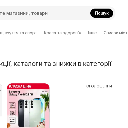
Пошук
г, взуття та спорт
Краса та здоров’я
Інше
Cписок міст
кції, каталоги та знижки в категорії
ОГОЛОШЕННЯ