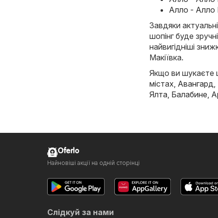
Алло - Алло 
Завдяки актуальні
шопінг буде зручн
найвигідніші знижк
Макіївка.
Якщо ви шукаєте щ
містах,
Авангард
,
Ялта
,
Балабине
,
А
Oferlo
Найновіші акції на одній сторінці
Слідкуй за нами