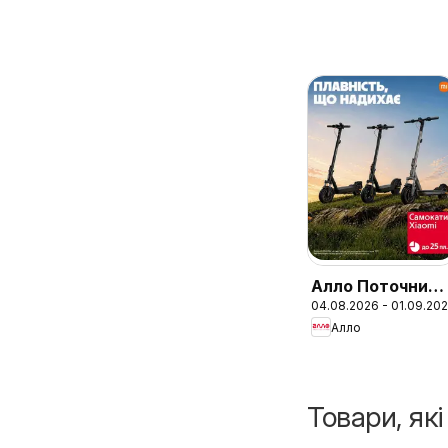
Алло Поточний
04.08.2026 - 01.09.20
каталог
Алло
Товари, як