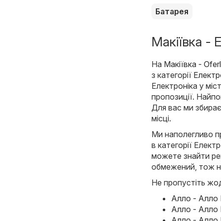
Батарея
Макіївка - 
На
Макіївка - Ofer
з категорії
Електр
Електроніка у міст
пропозиції. Найпо
Для вас ми збирає
місці.
Ми наполегливо пр
в категорії Електро
можете знайти рек
обмежений, тож н
Не пропустіть жод
Алло - Алло 
Алло - Алло 
Алло - Алло 