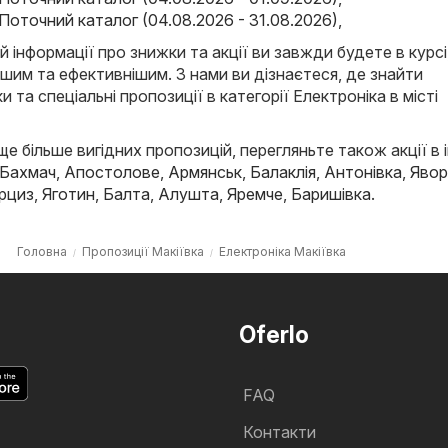
Поточний каталог (04.08.2026 - 31.08.2026)
,
й інформації про знижки та акції ви завжди будете в курсі
ішим та ефективнішим. З нами ви дізнаєтеся, де знайти
и та спеціальні пропозиції в категорії Електроніка в місті
е більше вигідних пропозицій, перегляньте також акції в 
Бахмач
,
Апостолове
,
Армянськ
,
Балаклія
,
Антонівка
,
Явор
рциз
,
Яготин
,
Балта
,
Алушта
,
Яремче
,
Баришівка
.
Головна
Пропозиції Макіївка
Електроніка Макіївка
Oferlo
FAQ
Контакти