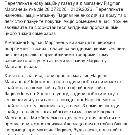
Перегляньте нову акційну газету від магазину Flagman
Марганець яка діє 28.07.2026 - 21.09.2026 . Перегляньте
найновіші акції магазину Flagman не виходячи з дому та з
легкістю плануйте покупки. Акція обмежена в часі, тож не
зволікайте та скористайтеся вигідними пропозиціями
цього тижня саме зараз.
У магазині Flagman Марганець ви знайдете широкий
асортимент якісних товарів за вигідними цінами. Онлайн-
листівки рясніють привабливими товарами, тому
ознайомтеся з усіма акціями магазину Flagman у
Марганець зараз.
Хочете дізнатися, коли працює магазин Flagman
Марганець? Інформацію про години роботи ви можете
знайти на нашому сайті або на офіційному сайті
flagman.kiev.ua
. Зверніть увагу, години роботи можуть
змінюватися у святкові та вихідні дні. Flagman можна
знайти також у інших містах, а саме: З нами ви завжди
знайдете найновіші акційні газети магазину Flagman
Марганець . Ми збираємо їх для вас щодня, щоб ви не
пропустили жодної знижки. Але якщо вам потрібно більше
інформації про магазин Flagman, будь ласка, відівідайте