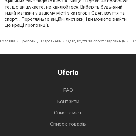
офіційний сайт
flagman.kiev.ua
. Якщо Flagman не пропонує
те, що ви шукаєте, не хвилюйтеся. Виберіть будь-який
інший магазин у вашому місті з категорії
Одяг, взуття та
спорт
: . Перегляньте акційні листівки, і ви можете знайти
ще кращі пропозиції.
Головна
Пропозиції Марганець
Одяг, взуття та спорт Марганець
Fl
Oferlo
FAQ
Контакти
Cписок міст
Список товарів