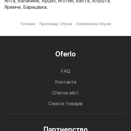
Ялта
,
Балабине
,
Арциз
,
Яготин
,
Балта
,
Алушта
,
Яремче
,
Баришівка
.
Головна
Пропозиції Обухів
Електроніка Обухів
Oferlo
FAQ
Контакти
Cписок міст
Список товарів
Партнерство