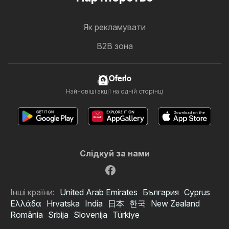
Як рекламувати
B2B зона
Oferlo
Найновіші акції на одній сторінці
Слідкуй за нами
Інші країни:
United Arab Emirates
България
Cyprus
Ελλάδα
Hrvatska
India
日本
한국
New Zealand
România
Srbija
Slovenija
Türkiye