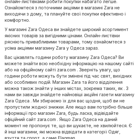
онлайн-листівками робити покупки набагато легше.
Ознайомтеся з поточними акціями в магазині Zara не
виходячи з дому, та плануйте свої покупки ефективно і
комфортно.
У магазині Zara Одеса ви знайдете широкий асортимент
якісних товарів за вигідними цінами. Онлайн-листівки
рясніють привабливими товарами, тому ознайомтеся з
усіма акціями магазину Zara у Одеса зараз.
Вас цікавлять години роботу магазину Zara Одеса? Ви
можете знайти всю необхідну інформацію на нашому сайті
або на офіційному сайті
zara.com
. Зверніть увагу, що
години роботи можуть бути змінені під час свят, вихідних
або особливих подій. Магазин Zara та його відділення
можна також знайти у інших містах, зокрема таких, як . З
нами ви завжди знайдете найновіші акційні газети магазину
Zara Одеса . Ми збираємо їх для вас щодня, щоб ви не
пропустили жодної знижки. Але якщо вам потрібно більше
інформації про магазин Zara, будь ласка, відівідайте
офіційний сайт
zara.com
. Якщо Zara Одеса на даний
момент не пропонує те, що ви шукаєте, не хвилюйтеся. Є
й інші магазини, які можна відвідати в категорії
Одяг,
взуття та спорт
, а саме
Flagman
.