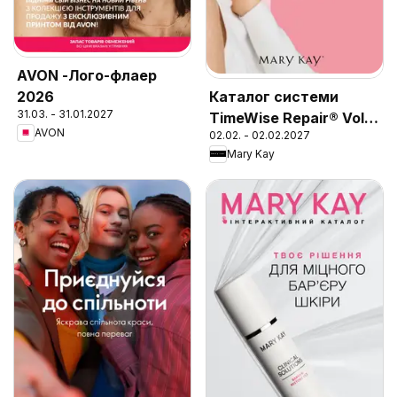
AVON -Лого-флаер
2026
Каталог системи
31.03. - 31.01.2027
TimeWise Repair® Volu-
AVON
02.02. - 02.02.2027
Firm®
Mary Kay