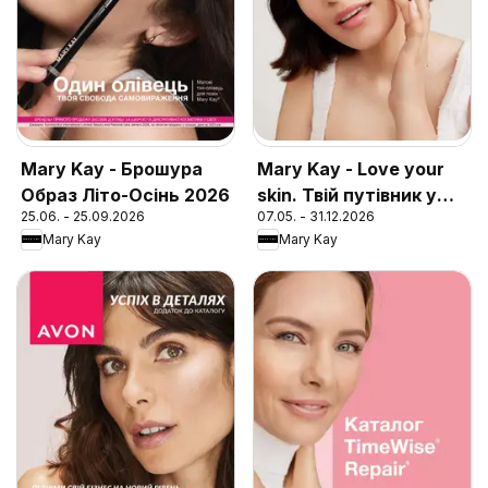
Mary Kay - Брошура
Mary Kay - Love your
Образ Літо-Осінь 2026
skin. Твій путівник у
25.06. - 25.09.2026
07.05. - 31.12.2026
догляді за шкірою
Mary Kay
Mary Kay