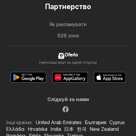
Партнерство
Як рекламувати
B2B зона
Oferlo
Найновіші акції на одній сторінці
Слідкуй за нами
Інші країни:
United Arab Emirates
България
Cyprus
Ελλάδα
Hrvatska
India
日本
한국
New Zealand
România
Srbija
Slovenija
Türkiye