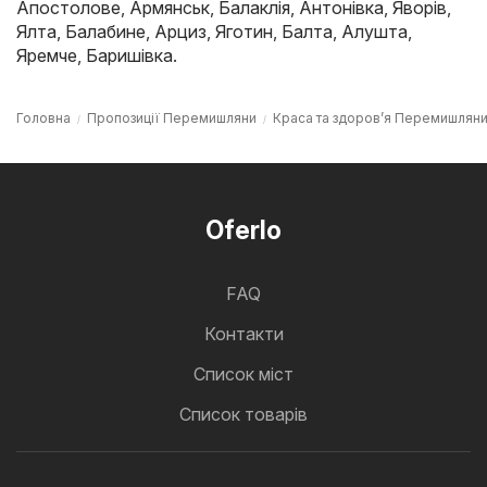
Апостолове
,
Армянськ
,
Балаклія
,
Антонівка
,
Яворів
,
Ялта
,
Балабине
,
Арциз
,
Яготин
,
Балта
,
Алушта
,
Яремче
,
Баришівка
.
Головна
Пропозиції Перемишляни
Краса та здоров’я Перемишлян
Oferlo
FAQ
Контакти
Cписок міст
Список товарів