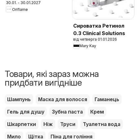
30.01. - 30.01.2027
Oriflame
Сироватка Ретинол
0.3 Clinical Solutions
від четверга 01.01.2026
Mary Kay
Товари, які зараз можна
придбати вигідніше
Шампунь
Маска для волосся
Гаманець
Гель для душу
Зубна паста
Крем
Шкарпетки
Ніж
Труси
Туалетна вода
Мило
Щітка
Піна для гоління