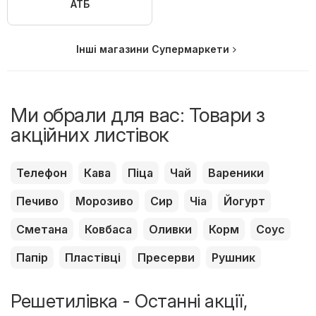
АТБ
Інші магазини Супермаркети
Ми обрали для вас: Товари з
акційних листівок
Телефон
Кава
Піца
Чай
Вареники
Печиво
Морозиво
Сир
Чіа
Йогурт
Сметана
Ковбаса
Оливки
Корм
Соус
Папір
Пластівці
Пресерви
Рушник
Решетилівка - Останні акції,