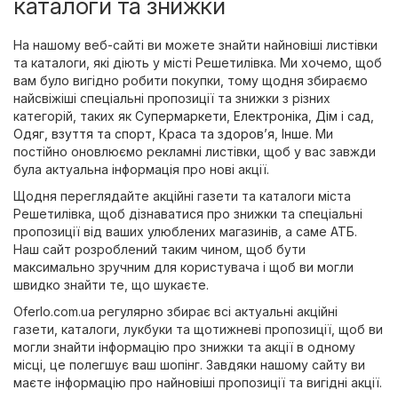
каталоги та знижки
На нашому веб-сайті ви можете знайти найновіші листівки
та каталоги, які діють у місті Решетилівка. Ми хочемо, щоб
вам було вигідно робити покупки, тому щодня збираємо
найсвіжіші спеціальні пропозиції та знижки з різних
категорій, таких як
Супермаркети
,
Електроніка
,
Дім і сад
,
Одяг, взуття та спорт
,
Краса та здоров’я
,
Інше
. Ми
постійно оновлюємо рекламні листівки, щоб у вас завжди
була актуальна інформація про нові акції.
Щодня переглядайте акційні газети та каталоги міста
Решетилівка, щоб дізнаватися про знижки та спеціальні
пропозиції від ваших улюблених магазинів, а саме
АТБ
.
Наш сайт розроблений таким чином, щоб бути
максимально зручним для користувача і щоб ви могли
швидко знайти те, що шукаєте.
Oferlo.com.ua регулярно збирає всі актуальні акційні
газети, каталоги, лукбуки та щотижневі пропозиції, щоб ви
могли знайти інформацію про знижки та акції в одному
місці, це полегшує ваш шопінг. Завдяки нашому сайту ви
маєте інформацію про найновіші пропозиції та вигідні акції.