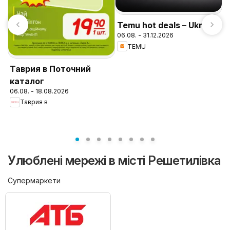
Temu hot deals – Ukraine
06.08. - 31.12.2026
TEMU
Таврия в Поточний
каталог
M
06.08. - 18.08.2026
д
Таврия в
0
Улюблені мережі в місті Решетилівка
Супермаркети