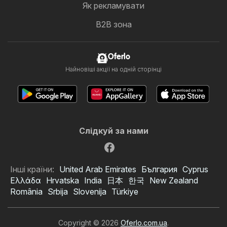
Як рекламувати
B2B зона
Oferlo
Найновіші акції на одній сторінці
Слідкуй за нами
Інші країни:
United Arab Emirates
България
Cyprus
Ελλάδα
Hrvatska
India
日本
한국
New Zealand
România
Srbija
Slovenija
Türkiye
Copyright © 2026
Oferlo.com.ua
.