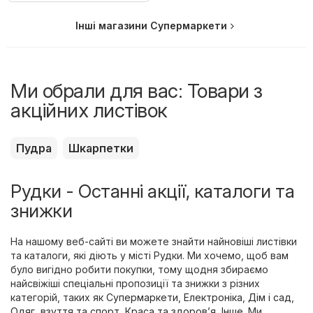
Інші магазини Супермаркети
Ми обрали для вас: Товари з
акційних листівок
Пудра
Шкарпетки
Рудки - Останні акції, каталоги та
знижки
На нашому веб-сайті ви можете знайти найновіші листівки
та каталоги, які діють у місті Рудки. Ми хочемо, щоб вам
було вигідно робити покупки, тому щодня збираємо
найсвіжіші спеціальні пропозиції та знижки з різних
категорій, таких як
Супермаркети
,
Електроніка
,
Дім і сад
,
Одяг, взуття та спорт
,
Краса та здоров’я
,
Інше
. Ми