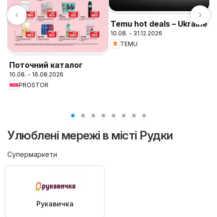
Temu hot deals – Ukraine
10.08. - 31.12.2026
TEMU
F
к
Поточний каталог
0
10.08. - 16.08.2026
PROSTOR
Улюблені мережі в місті Рудки
Супермаркети
Рукавичка