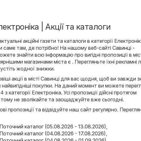
лектроніка | Акції та каталоги
туальні акційні газети та каталоги в категорії Електронік
 ви саме там, де потрібно! На нашому веб-сайті
Савинці -
ожете знайти всю інформацію про вигідні пропозиції в міс
ярнішими магазинами міста є . Перегляньте їхні рекламні 
пустіть жодної знижки.
іші акції в місті Савинці для вас щодня, щоб ви завжди з
 найвигідніші покупки. На даний момент ви можете перег
и 4 з категорії Електроніка. Усі пропозиції дійсні протягом
 тому не зволікайте та заощаджуйте вже сьогодні.
ові пропозиції та відвідуйте наш сайт регулярно. Переглян
Поточний каталог (05.08.2026 - 13.08.2026)
,
Поточний каталог (04.08.2026 - 17.08.2026)
,
Поточний каталог (04.08.2026 - 01.09.2026)
,