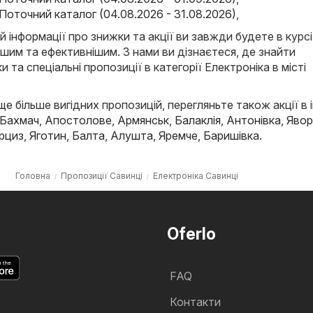
Поточний каталог (04.08.2026 - 31.08.2026)
,
й інформації про знижки та акції ви завжди будете в курсі
ішим та ефективнішим. З нами ви дізнаєтеся, де знайти
и та спеціальні пропозиції в категорії Електроніка в місті
е більше вигідних пропозицій, перегляньте також акції в 
Бахмач
,
Апостолове
,
Армянськ
,
Балаклія
,
Антонівка
,
Явор
рциз
,
Яготин
,
Балта
,
Алушта
,
Яремче
,
Баришівка
.
Головна
Пропозиції Савинці
Електроніка Савинці
Oferlo
FAQ
Контакти