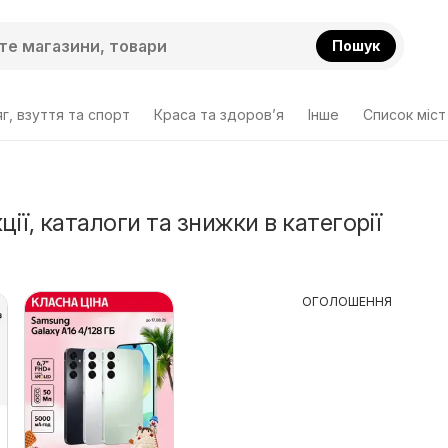
Пошук
г, взуття та спорт
Краса та здоров’я
Інше
Cписок міст
ції, каталоги та знижки в категорії
ОГОЛОШЕННЯ