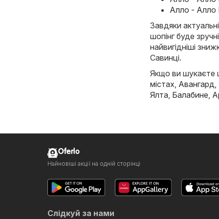
Алло - Алло 
Завдяки актуальні
шопінг буде зручн
найвигідніші знижк
Савинці.
Якщо ви шукаєте щ
містах,
Авангард
,
Ялта
,
Балабине
,
А
Oferlo
Найновіші акції на одній сторінці
Слідкуй за нами