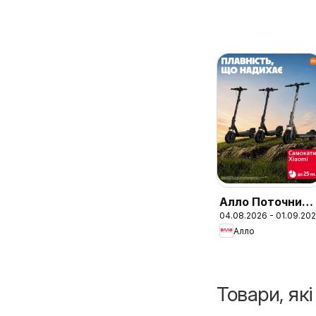
Алло Поточний
04.08.2026 - 01.09.20
каталог
Алло
Товари, як