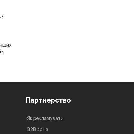
, а
інших
ів
,
Партнерство
Як рекламувати
B2B зона