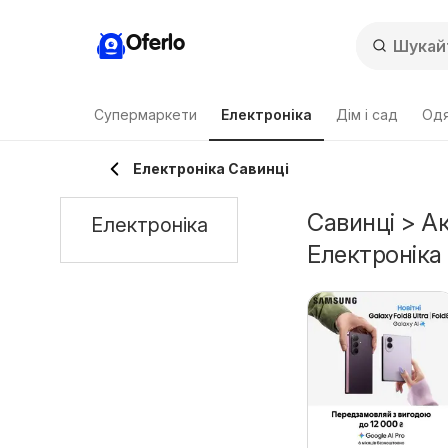
Oferlo
Супермаркети
Електроніка
Дім і сад
Одя
Електроніка Савинці
Савинці > Ак
Електроніка
Електроніка