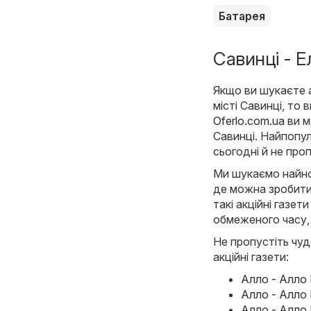
Батарея
Савинці - Е
Якщо ви шукаєте ак
місті Савинці, то
Oferlo.com.ua
ви м
Савинці. Найпопул
сьогодні й не про
Ми шукаємо найнов
де можна зробити
такі акційні газет
обмеженого часу,
Не пропустіть чуд
акційні газети:
Алло - Алло 
Алло - Алло 
Алло - Алло 