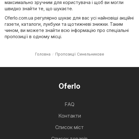
максимально зручним для користувача і щоб ви могли
швидко знайти те, що шукаєте.
Oferlo.com.ua регулярно шукає для вас усі найновіші акційні
газети, каталоги, лукбуки та щотижневі знижки. Таким
чином, ви можете знайти всю інформацію про спеціальні
пропозиції в одному місці.
Головна
Пропозиції Синельникове
Oferlo
FAQ
Контакти
Cписок міст
Список товарів