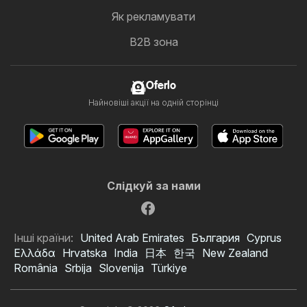
Як рекламувати
B2B зона
Oferlo
Найновіші акції на одній сторінці
Слідкуй за нами
Інші країни:
United Arab Emirates
България
Cyprus
Ελλάδα
Hrvatska
India
日本
한국
New Zealand
România
Srbija
Slovenija
Türkiye