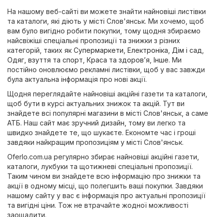
На нашому веб-сайті ви можете знайти найновіші листівки
та каталоги, які діють у місті Слов'янськ. Ми хочемо, щоб
вам було вигідно робити покупки, тому щодня збираємо
найсвіжіші спеціальні пропозиції та знижки з різних
категорій, таких як
Супермаркети
,
Електроніка
,
Дім і сад
,
Одяг, взуття та спорт
,
Краса та здоров’я
,
Інше
. Ми
постійно оновлюємо рекламні листівки, щоб у вас завжди
була актуальна інформація про нові акції.
Щодня переглядайте найновіші акційні газети та каталоги,
щоб бути в курсі актуальних знижок та акцій. Тут ви
знайдете всі популярні магазини в місті Слов'янськ, а саме
АТБ
. Наш сайт має зручний дизайн, тому ви легко та
швидко знайдете те, що шукаєте. Економте час і гроші
завдяки найкращим пропозиціям у місті Слов'янськ.
Oferlo.com.ua регулярно збирає найновіші акційні газети,
каталоги, лукбуки та щотижневі спеціальні пропозиції.
Таким чином ви знайдете всю інформацію про знижки та
акції в одному місці, що полегшить ваші покупки. Завдяки
нашому сайту у вас є інформація про актуальні пропозиції
та вигідні ціни. Тож не втрачайте жодної можливості
заощадити.