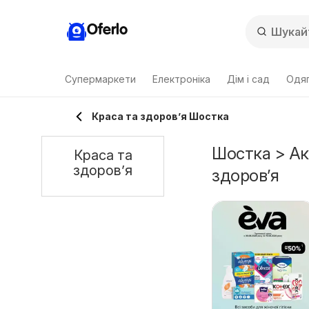
Oferlo
Супермаркети
Електроніка
Дім і сад
Одяг
Краса та здоров’я Шостка
Шостка > Акц
Краса та
здоров’я
здоров’я