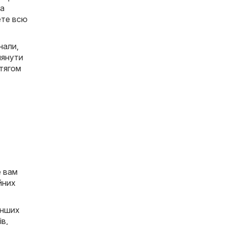
та
ете всю
нали,
лянути
отягом
е вам
йних
інших
ів
,