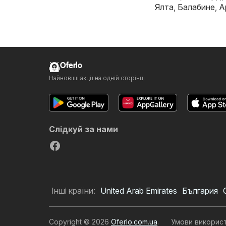
Ялта
,
Балабине
,
А
Oferlo
Найновіші акції на одній сторінці
Слідкуй за нами
Інші країни:
United Arab Emirates
България
Copyright © 2026
Oferlo.com.ua
.
Умови викорис