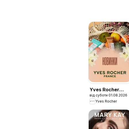
Yves Rocher
від суботи 01.08.2026
Поточний
Yves Rocher
каталог