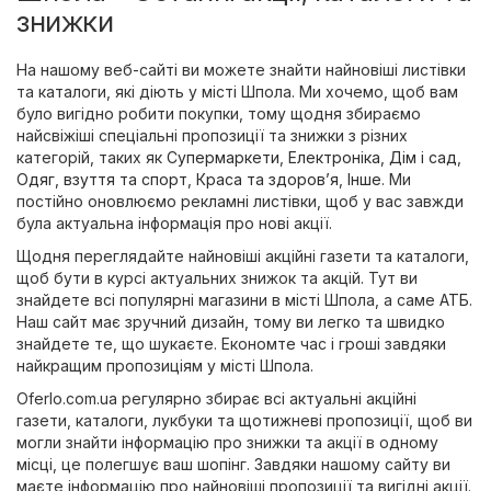
знижки
На нашому веб-сайті ви можете знайти найновіші листівки
та каталоги, які діють у місті Шпола. Ми хочемо, щоб вам
було вигідно робити покупки, тому щодня збираємо
найсвіжіші спеціальні пропозиції та знижки з різних
категорій, таких як
Супермаркети
,
Електроніка
,
Дім і сад
,
Одяг, взуття та спорт
,
Краса та здоров’я
,
Інше
. Ми
постійно оновлюємо рекламні листівки, щоб у вас завжди
була актуальна інформація про нові акції.
Щодня переглядайте найновіші акційні газети та каталоги,
щоб бути в курсі актуальних знижок та акцій. Тут ви
знайдете всі популярні магазини в місті Шпола, а саме
АТБ
.
Наш сайт має зручний дизайн, тому ви легко та швидко
знайдете те, що шукаєте. Економте час і гроші завдяки
найкращим пропозиціям у місті Шпола.
Oferlo.com.ua регулярно збирає всі актуальні акційні
газети, каталоги, лукбуки та щотижневі пропозиції, щоб ви
могли знайти інформацію про знижки та акції в одному
місці, це полегшує ваш шопінг. Завдяки нашому сайту ви
маєте інформацію про найновіші пропозиції та вигідні акції.