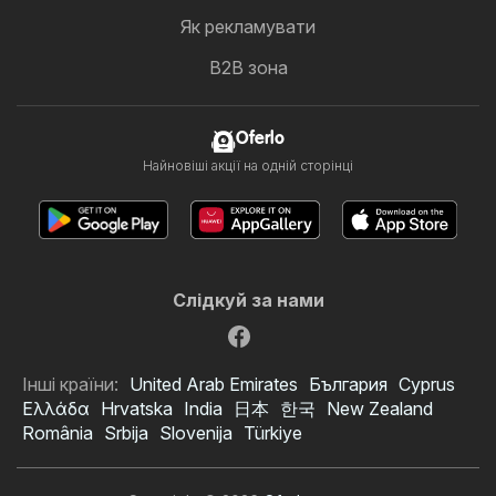
Як рекламувати
B2B зона
Oferlo
Найновіші акції на одній сторінці
Слідкуй за нами
Інші країни:
United Arab Emirates
България
Cyprus
Ελλάδα
Hrvatska
India
日本
한국
New Zealand
România
Srbija
Slovenija
Türkiye