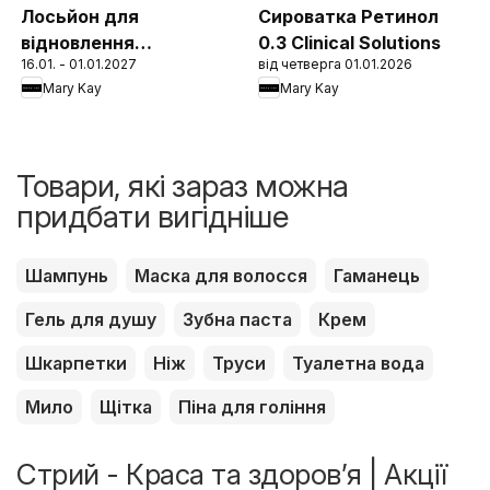
Лосьйон для
Сироватка Ретинол
відновлення
0.3 Clinical Solutions
16.01. - 01.01.2027
від четверга 01.01.2026
захисного бар'єру
Mary Kay
Mary Kay
шкіри 1:1:3 Clinical
Solutions
Товари, які зараз можна
придбати вигідніше
Шампунь
Маска для волосся
Гаманець
Гель для душу
Зубна паста
Крем
Шкарпетки
Ніж
Труси
Туалетна вода
Мило
Щітка
Піна для гоління
Стрий - Краса та здоров’я | Акції