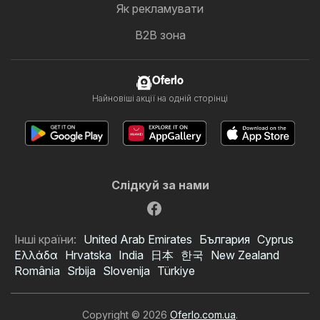
Як рекламувати
B2B зона
Oferlo
Найновіші акції на одній сторінці
Слідкуй за нами
Інші країни:
United Arab Emirates
България
Cyprus
Ελλάδα
Hrvatska
India
日本
한국
New Zealand
România
Srbija
Slovenija
Türkiye
Copyright © 2026
Oferlo.com.ua
.