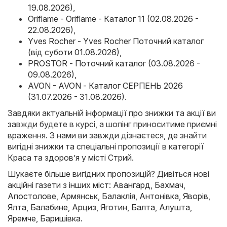
19.08.2026)
,
Oriflame - Oriflame - Каталог 11 (02.08.2026 -
22.08.2026)
,
Yves Rocher - Yves Rocher Поточний каталог
(від суботи 01.08.2026)
,
PROSTOR - Поточний каталог (03.08.2026 -
09.08.2026)
,
AVON - AVON - Каталог СЕРПЕНЬ 2026
(31.07.2026 - 31.08.2026)
.
Завдяки актуальній інформації про знижки та акції ви
завжди будете в курсі, а шопінг приноситиме приємні
враження. З нами ви завжди дізнаєтеся, де знайти
вигідні знижки та спеціальні пропозиції в категорії
Краса та здоров’я у місті Стрий.
Шукаєте більше вигідних пропозицій? Дивіться нові
акційні газети з інших міст:
Авангард
,
Бахмач
,
Апостолове
,
Армянськ
,
Балаклія
,
Антонівка
,
Яворів
,
Ялта
,
Балабине
,
Арциз
,
Яготин
,
Балта
,
Алушта
,
Яремче
,
Баришівка
.