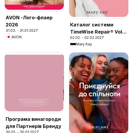
AVON -Лого-флаер
2026
Каталог системи
31.03. - 31.01.2027
TimeWise Repair® Volu-
AVON
02.02. - 02.02.2027
Firm®
Mary Kay
Програма винагороди
для Партнерів Бренду
30.01. - 30.01.2027