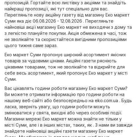
пропозицій. Гортайте всю листівку з акціями та знайдіть
найкращі пропозиції, які тут спеціально для вас.
Перегляньте нову акційну газету від магазину Еко маркет
Суми яка діє 06.08.2026 - 12.08.2026 . Перегляньте
найновіші акції магазину Еко маркет не виходячи з дому та
з легкістю плануйте покупки. Акція обмежена в часі, тож
не зволікайте та скористайтеся вигідними пропозиціями
цього тижня саме зараз.
Еко маркет Суми пропонує широкий асортимент якісних
товарів за чудовими цінами. Акційні газети рясніють
цікавими товарами, тож не зволікайте та відкрийте для
себе весь асортимент, який пропонує Еко маркет у місті
Суми.
Вас цікавлять години роботи магазину Еко маркет Суми?
Ви можете отримати інформацію про години роботи на
нашому веб-сайті або безпосередньо на
eko.com.ua
. Будь
ласка, зверніть увагу, що години роботи можуть
змінюватися у свята, вихідні або через особливі події.
Магазини мережі Еко маркет можна знайти не тільки у
місті Суми, але і в інших містах, таких, як . З нами ви завжди
знайдете найновіші акційні газети магазину Еко маркет