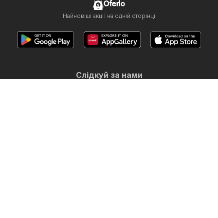
Oferlo
Найновіші акції на одній сторінці
Слідкуй за нами
Інші країни:
United Arab Emirates
България
Cyprus
Ελλάδα
Hrvatska
India
日本
한국
New Zealand
România
Srbija
Slovenija
Türkiye
Copyright © 2026
Oferlo.com.ua
.
Умови використання сайту
Обробка персональних даних