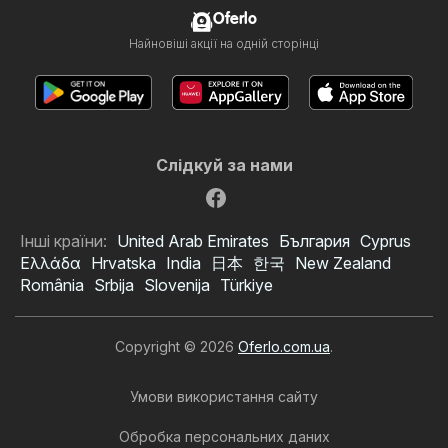
Oferlo
Найновіші акції на одній сторінці
Слідкуй за нами
Інші країни:
United Arab Emirates
България
Cyprus
Ελλάδα
Hrvatska
India
日本
한국
New Zealand
România
Srbija
Slovenija
Türkiye
Copyright © 2026
Oferlo.com.ua
.
Умови використання сайту
Обробка персональних даних