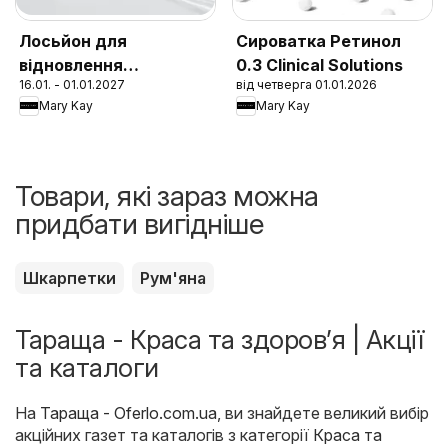
Лосьйон для
Сироватка Ретинол
відновлення
0.3 Clinical Solutions
16.01. - 01.01.2027
від четверга 01.01.2026
захисного бар'єру
Mary Kay
Mary Kay
шкіри 1:1:3 Clinical
Solutions
Товари, які зараз можна
придбати вигідніше
Шкарпетки
Рум'яна
Тараща - Краса та здоров’я | Акції
та каталоги
На
Тараща - Oferlo.com.ua
, ви знайдете великий вибір
акційних газет та каталогів з категорії
Краса та