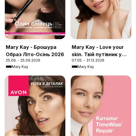
Mary Kay - Брошура
Mary Kay - Love your
Образ Літо-Осінь 2026
skin. Твій путівник у
25.06. - 25.09.2026
07.05. - 31.12.2026
догляді за шкірою
Mary Kay
Mary Kay