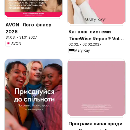
AVON -Лого-флаер
2026
Каталог системи
31.03. - 31.01.2027
TimeWise Repair® Volu-
AVON
02.02. - 02.02.2027
Firm®
Mary Kay
Програма винагороди