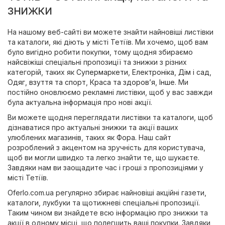
знижки
На нашому веб-сайті ви можете знайти найновіші листівки
та каталоги, які діють у місті Тетіїв. Ми хочемо, щоб вам
було вигідно робити покупки, тому щодня збираємо
найсвіжіші спеціальні пропозиції та знижки з різних
категорій, таких як
Супермаркети
,
Електроніка
,
Дім і сад
,
Одяг, взуття та спорт
,
Краса та здоров’я
,
Інше
. Ми
постійно оновлюємо рекламні листівки, щоб у вас завжди
була актуальна інформація про нові акції.
Ви можете щодня переглядати листівки та каталоги, щоб
дізнаватися про актуальні знижки та акції ваших
улюблених магазинів, таких як
Фора
. Наш сайт
розроблений з акцентом на зручність для користувача,
щоб ви могли швидко та легко знайти те, що шукаєте.
Завдяки нам ви заощадите час і гроші з пропозиціями у
місті Тетіїв.
Oferlo.com.ua регулярно збирає найновіші акційні газети,
каталоги, лукбуки та щотижневі спеціальні пропозиції.
Таким чином ви знайдете всю інформацію про знижки та
акції в одному місці, що полегшить ваші покупки. Завдяки