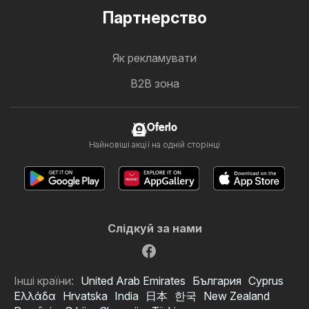
Партнерство
Як рекламувати
B2B зона
Oferlo
Найновіші акції на одній сторінці
Слідкуй за нами
Інші країни:
United Arab Emirates
България
Cyprus
Ελλάδα
Hrvatska
India
日本
한국
New Zealand