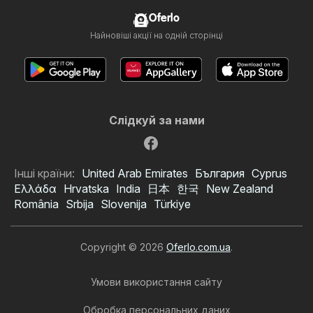
Oferlo
Найновіші акції на одній сторінці
Слідкуй за нами
Інші країни:
United Arab Emirates
България
Cyprus
Ελλάδα
Hrvatska
India
日本
한국
New Zealand
România
Srbija
Slovenija
Türkiye
Copyright © 2026
Oferlo.com.ua
.
Умови використання сайту
Обробка персональних даних