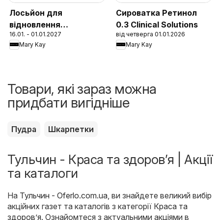
Лосьйон для
Сироватка Ретинол
відновлення
0.3 Clinical Solutions
16.01. - 01.01.2027
від четверга 01.01.2026
захисного бар'єру
Mary Kay
Mary Kay
шкіри 1:1:3 Clinical
Solutions
Товари, які зараз можна
придбати вигідніше
Пудра
Шкарпетки
Тульчин - Краса та здоров’я | Акції
та каталоги
На
Тульчин - Oferlo.com.ua
, ви знайдете великий вибір
акційних газет та каталогів з категорії
Краса та
здоров’я
. Ознайомтеся з актуальними акціями в