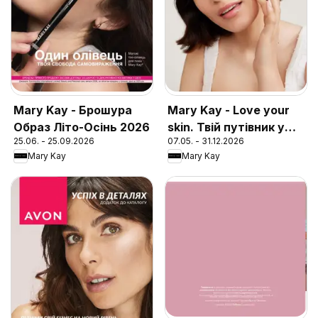
Mary Kay - Брошура
Mary Kay - Love your
Образ Літо-Осінь 2026
skin. Твій путівник у
25.06. - 25.09.2026
07.05. - 31.12.2026
догляді за шкірою
Mary Kay
Mary Kay