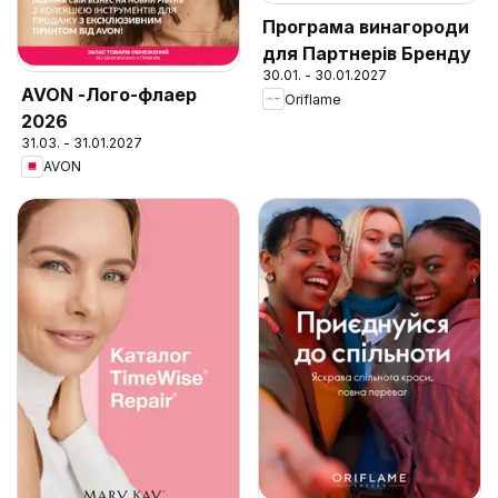
Програма винагороди
для Партнерів Бренду
30.01. - 30.01.2027
AVON -Лого-флаер
Oriflame
2026
31.03. - 31.01.2027
AVON