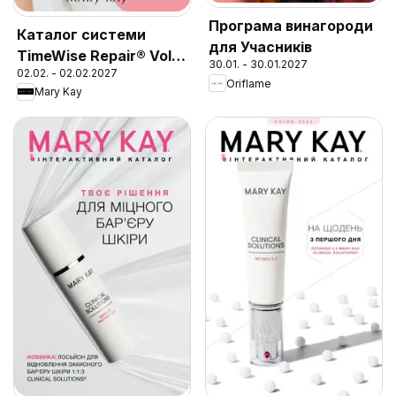
Програма винагороди
Каталог системи
для Учасників
TimeWise Repair® Volu-
30.01. - 30.01.2027
02.02. - 02.02.2027
Firm®
Oriflame
Mary Kay