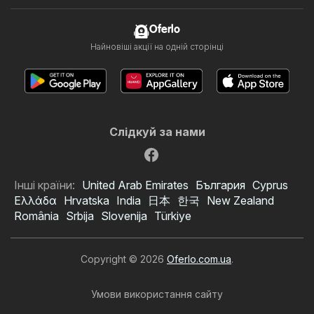
Oferlo
Найновіші акції на одній сторінці
Слідкуй за нами
Інші країни:
United Arab Emirates
България
Cyprus
Ελλάδα
Hrvatska
India
日本
한국
New Zealand
România
Srbija
Slovenija
Türkiye
Copyright © 2026
Oferlo.com.ua
.
Умови використання сайту