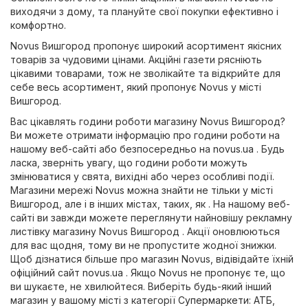
виходячи з дому, та плануйте свої покупки ефективно і
комфортно.
Novus Вишгород пропонує широкий асортимент якісних
товарів за чудовими цінами. Акційні газети рясніють
цікавими товарами, тож не зволікайте та відкрийте для
себе весь асортимент, який пропонує Novus у місті
Вишгород.
Вас цікавлять години роботи магазину Novus Вишгород?
Ви можете отримати інформацію про години роботи на
нашому веб-сайті або безпосередньо на
novus.ua
. Будь
ласка, зверніть увагу, що години роботи можуть
змінюватися у свята, вихідні або через особливі події.
Магазини мережі Novus можна знайти не тільки у місті
Вишгород, але і в інших містах, таких, як . На нашому веб-
сайті ви завжди можете переглянути найновішу рекламну
листівку магазину Novus Вишгород . Акції оновлюються
для вас щодня, тому ви не пропустите жодної знижки.
Щоб дізнатися більше про магазин Novus, відівідайте їхній
офіційний сайт
novus.ua
. Якщо Novus не пропонує те, що
ви шукаєте, не хвилюйтеся. Виберіть будь-який інший
магазин у вашому місті з категорії
Супермаркети
:
АТБ
,