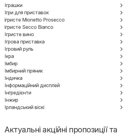
Іграшки
Ігри для приставок
ігристе Mionetto Prosecco
ігристе Secco Bianco
Ігристе вино
Ігрова приставка
Ігровий руль
Ікра
Імбир
Імбирний пряник
Індичка
Інформаційний дисплей
Інгредієнти
Інжир
Ірландський віскі
Актуальні акційні пропозиції та