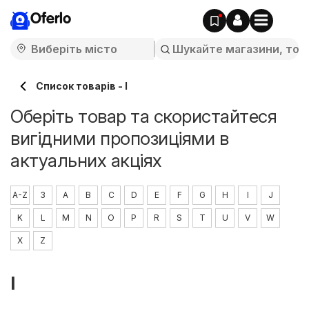
Oferlo
Список товарів - I
Оберіть товар та скористайтеся
вигідними пропозиціями в
актуальних акціях
A-Z
3
A
B
C
D
E
F
G
H
I
J
K
L
M
N
O
P
R
S
T
U
V
W
X
Z
I