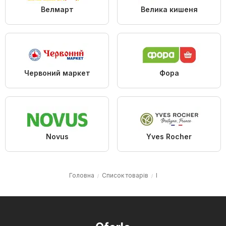
Велмарт
Велика кишеня
Червоний маркет
Фора
Novus
Yves Rocher
Головна
Список товарів
I