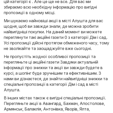
цій категорії є . Але це ще не все. Для вас ми
збираємо всю необхідну інформацію про вигідні
пропозиції в одному місці.
Ми шукаємо найновіші акції в місті Алушта для вас
щодня, щоб ви завжди знали, де можна зробити
найвигідніші покупки. На даний момент ви можете
переглянути такі акційні газети 0 з категорії Дім і сад.
Усі пропозиції дійсні протягом обмеженого часу, тому
не зволікайте та заощаджуйте вже сьогодні.
Не пропустіть жодної особливої пропозиції та
перегляньте ці акційні газети Завдяки актуальній
інформації про знижки та акції ви завжди будете в
курсі, а шопінг буде зручнішим та ефективнішим. З
нами ви дізнаєтеся, де знайти найвигідніші знижки та
спеціальні пропозиції в категорії Дім і сад в місті
Алушта.
В інших містах також є вигідні спеціальні пропозиції.
Перегляньте акції в
Авангард
,
Бахмач
,
Апостолове
,
Армянськ
,
Балаклія
,
Антонівка
,
Яворів
,
Ялта
,