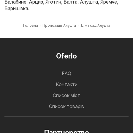
Балабине
,
Арциз
,
Яготин
,
Балта
,
Алушта
,
Яремче
,
Баришівка
.
Головна
Пропозиції Алушта
Дім і сад Алушта
Oferlo
FAQ
Контакти
Cписок міст
Список товарів
Партнерство