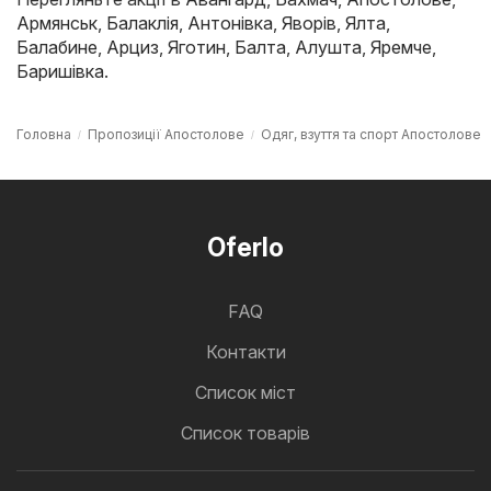
Армянськ
,
Балаклія
,
Антонівка
,
Яворів
,
Ялта
,
Балабине
,
Арциз
,
Яготин
,
Балта
,
Алушта
,
Яремче
,
Баришівка
.
Головна
Пропозиції Апостолове
Одяг, взуття та спорт Апостолове
Oferlo
FAQ
Контакти
Cписок міст
Список товарів