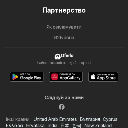
Партнерство
Як рекламувати
B2B зона
Oferlo
Найновіші акції на одній сторінці
Слідкуй за нами
Інші країни:
United Arab Emirates
България
Cyprus
Ελλάδα
Hrvatska
India
日本
한국
New Zealand