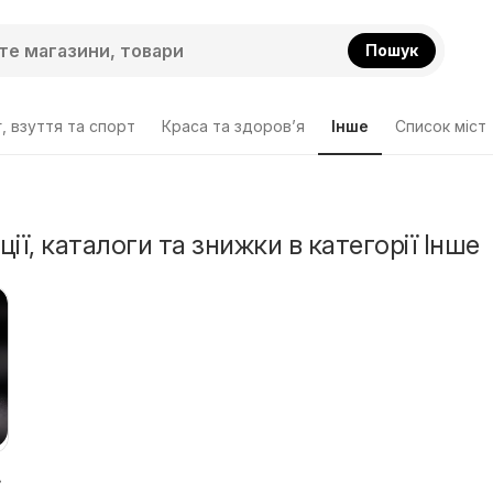
Пошук
, взуття та спорт
Краса та здоров’я
Інше
Cписок міст
ії, каталоги та знижки в категорії Інше