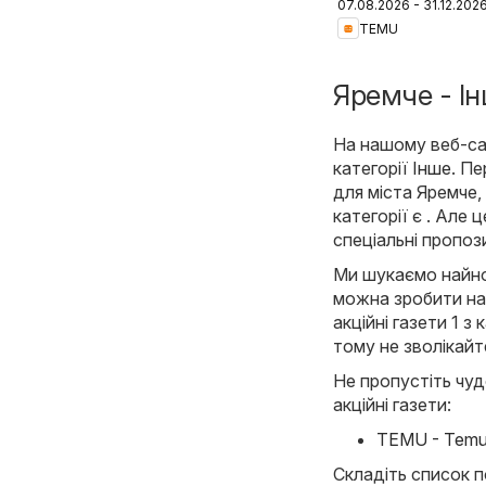
07.08.2026 - 31.12.202
Ukraine
TEMU
Яремче - Ін
На нашому веб-сай
категорії
Інше
. Пе
для міста Яремче,
категорії є . Але
спеціальні пропози
Ми шукаємо найнов
можна зробити най
акційні газети 1 з
тому не зволікай
Не пропустіть чуд
акційні газети:
TEMU - Temu h
Складіть список п