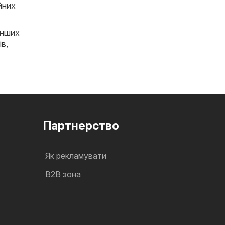
йних
інших
ів
,
Партнерство
Як рекламувати
B2B зона