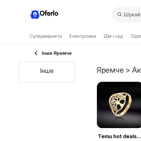
Oferlo
Супермаркети
Електроніка
Дім і сад
Одяг
Інше Яремче
Яремче > Акц
Інше
Temu hot deals –