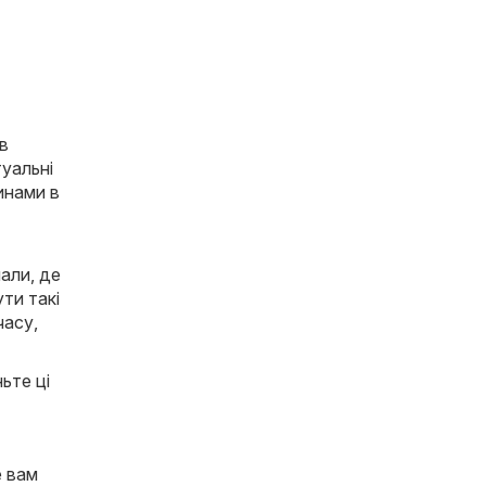
 в
туальні
инами в
али, де
ти такі
часу,
ьте ці
е вам