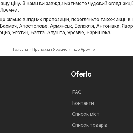
ащу ціну. З нами ви завжди матимете чудовий огляд акці
 Яремче .
е більше вигідних пропозицій, перегляньте також акції в 
Бахмач
,
Апостолове
,
Армянськ
,
Балаклія
,
Антонівка
,
Явор
рциз
,
Яготин
,
Балта
,
Алушта
,
Яремче
,
Баришівка
.
Головна
Пропозиції Яремче
Інше Яремче
Oferlo
FAQ
Контакти
Cписок міст
Список товарів