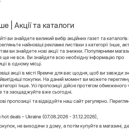
6
ше | Акції та каталоги
ті ви знайдете великий вибір акційних газет та каталогів
регляньте найновіші рекламні листівки з категорії Інше, ак
 там ви знайдете нові акції та знижки. Популярними магаз
 це ще не все. Ви знайдете всю необхідну інформацію про
ції в одному місці.
іші акції в місті Яремче для вас щодня, щоб ви завжди зн
вигідніші покупки. На даний момент ви можете перегляну
 категорії Інше. Усі пропозиції дійсні протягом обмеженого 
те та заощаджуйте вже сьогодні.
ові пропозиції та відвідуйте наш сайт регулярно. Переглян
ot deals – Ukraine (07.08.2026 - 31.12.2026)
,
окупок, не виходячи з дому, а потім купуйте в магазині, д