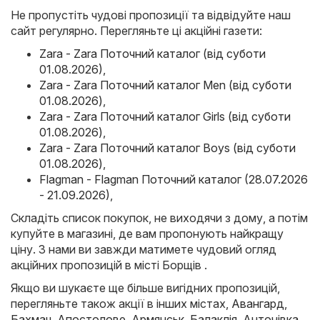
Не пропустіть чудові пропозиції та відвідуйте наш
сайт регулярно. Перегляньте ці акційні газети:
Zara - Zara Поточний каталог (від суботи
01.08.2026)
,
Zara - Zara Поточний каталог Men (від суботи
01.08.2026)
,
Zara - Zara Поточний каталог Girls (від суботи
01.08.2026)
,
Zara - Zara Поточний каталог Boys (від суботи
01.08.2026)
,
Flagman - Flagman Поточний каталог (28.07.2026
- 21.09.2026)
,
Складіть список покупок, не виходячи з дому, а потім
купуйте в магазині, де вам пропонують найкращу
ціну. З нами ви завжди матимете чудовий огляд
акційних пропозицій в місті Борщів .
Якщо ви шукаєте ще більше вигідних пропозицій,
перегляньте також акції в інших містах,
Авангард
,
Бахмач
,
Апостолове
,
Армянськ
,
Балаклія
,
Антонівка
,