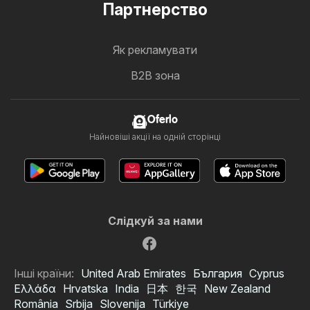
Партнерство
Як рекламувати
B2B зона
Oferlo
Найновіші акції на одній сторінці
Слідкуй за нами
Інші країни:
United Arab Emirates
България
Cyprus
Ελλάδα
Hrvatska
India
日本
한국
New Zealand
România
Srbija
Slovenija
Türkiye