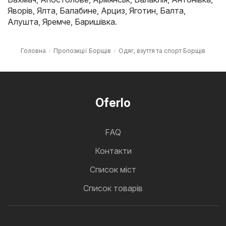
Яворів
,
Ялта
,
Балабине
,
Арциз
,
Яготин
,
Балта
,
Алушта
,
Яремче
,
Баришівка
.
Головна
Пропозиції Борщів
Одяг, взуття та спорт Борщів
Oferlo
FAQ
Контакти
Cписок міст
Список товарів