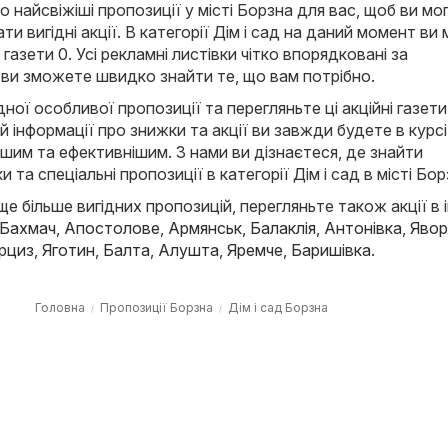
найсвіжіші пропозиції у місті Борзна для вас, щоб ви мо
ти вигідні акції. В категорії Дім і сад на даний момент в
і газети 0. Усі рекламні листівки чітко впорядковані за
 ви зможете швидко знайти те, що вам потрібно.
ної особливої пропозиції та перегляньте ці акційні газети
й інформації про знижки та акції ви завжди будете в курсі
ішим та ефективнішим. З нами ви дізнаєтеся, де знайти
и та спеціальні пропозиції в категорії Дім і сад в місті Бор
е більше вигідних пропозицій, перегляньте також акції в 
Бахмач
,
Апостолове
,
Армянськ
,
Балаклія
,
Антонівка
,
Явор
рциз
,
Яготин
,
Балта
,
Алушта
,
Яремче
,
Баришівка
.
Головна
Пропозиції Борзна
Дім і сад Борзна