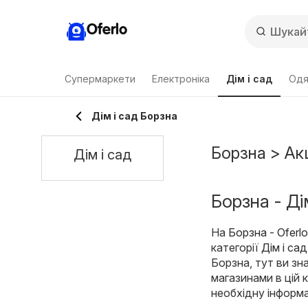
Oferlo
Супермаркети
Електроніка
Дім і сад
Одя
Дім і сад Борзна
Борзна > Акц
Дім і сад
Борзна - Дім
На
Борзна - Oferl
категорії
Дім і сад
Борзна, тут ви зн
магазинами в цій 
необхідну інформа