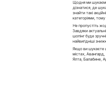
Щодня ми шукаємо 
дізнатися, де шука
знайти такі акційн
категоріями, тому
Не пропустіть жод
Завдяки актуальні
шопінг буде зручн
найвигідніші знижк
Якщо ви шукаєте щ
містах,
Авангард
,
Ялта
,
Балабине
,
А