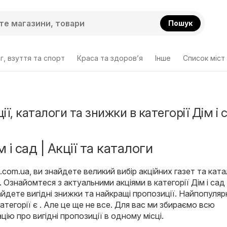
Пошук
г, взуття та спорт
Краса та здоров’я
Інше
Cписок міст
ії, каталоги та знижки в категорії Дім і 
 і сад | Акції та каталоги
o.com.ua
, ви знайдете великий вибір акційних газет та ката
. Ознайомтеся з актуальними акціями в категорії Дім і сад 
айдете вигідні знижки та найкращі пропозиції. Найпопуля
категорії є . Але це ще не все. Для вас ми збираємо всю
цію про вигідні пропозиції в одному місці.