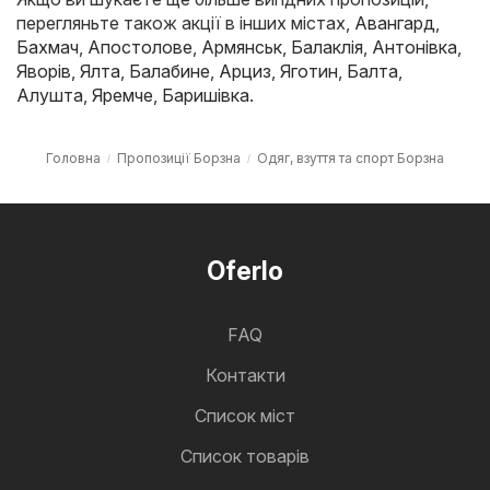
перегляньте також акції в інших містах,
Авангард
,
Бахмач
,
Апостолове
,
Армянськ
,
Балаклія
,
Антонівка
,
Яворів
,
Ялта
,
Балабине
,
Арциз
,
Яготин
,
Балта
,
Алушта
,
Яремче
,
Баришівка
.
Головна
Пропозиції Борзна
Одяг, взуття та спорт Борзна
Oferlo
FAQ
Контакти
Cписок міст
Список товарів