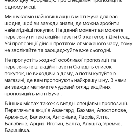
необхідну інформацію про спеціальні пропозиції в
одному місці.
Ми шукаємо найновіші акції в місті Буча для вас
щодня, щоб ви завжди знали, де можна зробити
найвигідніші покупки. На даний момент ви можете
переглянути такі акційні газети 0 з категорії Дім і сад.
Усі пропозиції дійсні протягом обмеженого часу, тому
не зволікайте та заощаджуйте вже сьогодні.
Не пропустіть жодної особливої пропозиції та
перегляньте ці акційні газети Складіть список
покупок, не виходячи з дому, а потім купуйте в
магазині, де вам пропонують найкращу ціну. З нами
ви завжди матимете чудовий огляд акційних
пропозицій в місті Буча .
В інших містах також є вигідні спеціальні пропозиції.
Перегляньте акції в
Авангард
,
Бахмач
,
Апостолове
,
Армянськ
,
Балаклія
,
Антонівка
,
Яворів
,
Ялта
,
Балабине
,
Арциз
,
Яготин
,
Балта
,
Алушта
,
Яремче
,
Баришівка
.