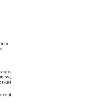
тя та
ті
 газети
 одному
озицій
ьте ці