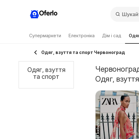
Oferlo
Супермаркети
Електроніка
Дім і сад
Одяг
Одяг, взуття та спорт Червоноград
Червоноград 
Одяг, взуття
та спорт
Одяг, взуття