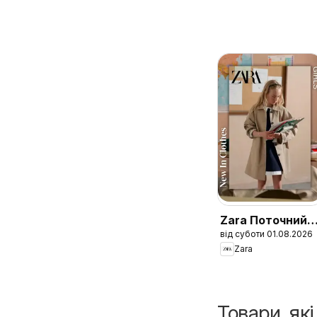
Zara Поточний
від суботи 01.08.2026
каталог Girls
Zara
Товари, як