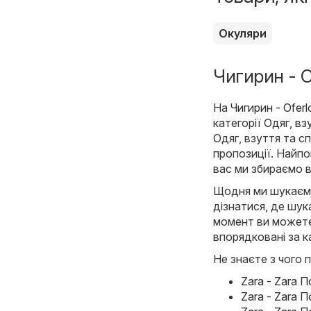
Окуляри
Чигирин - О
На
Чигирин - Ofer
категорії
Одяг, вз
Одяг, взуття та сп
пропозиції. Найпо
вас ми збираємо в
Щодня ми шукаємо 
дізнатися, де шука
момент ви можете з
впорядковані за к
Не знаєте з чого п
Zara - Zara 
Zara - Zara 