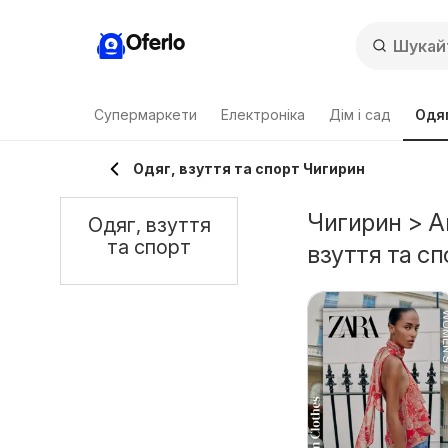
Oferlo
Супермаркети
Електроніка
Дім і сад
Одяг
Одяг, взуття та спорт Чигирин
Чигирин > Ак
Одяг, взуття
та спорт
взуття та сп