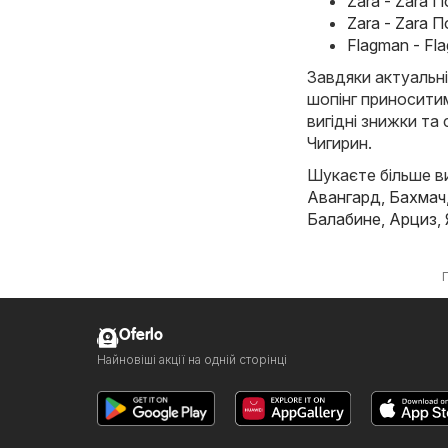
Zara - Zara П
Zara - Zara 
Flagman - Fl
Завдяки актуальні
шопінг приноситим
вигідні знижки та 
Чигирин.
Шукаєте більше виг
Авангард
,
Бахмач
Балабине
,
Арциз
,
Oferlo
Найновіші акції на одній сторінці