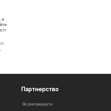
, а
айти
істі
ст:
,
Партнерство
Як рекламувати