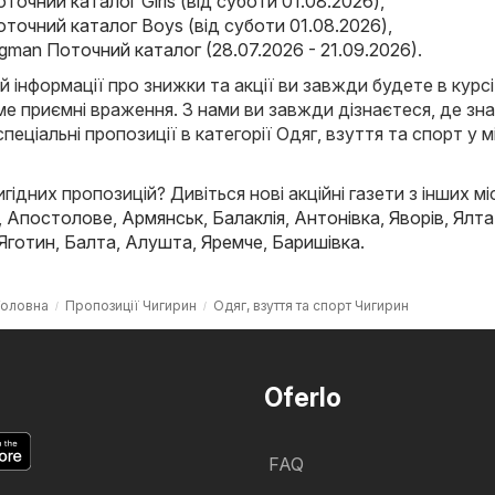
оточний каталог Girls (від суботи 01.08.2026)
,
Поточний каталог Boys (від суботи 01.08.2026)
,
agman Поточний каталог (28.07.2026 - 21.09.2026)
.
й інформації про знижки та акції ви завжди будете в курсі
е приємні враження. З нами ви завжди дізнаєтеся, де зн
спеціальні пропозиції в категорії Одяг, взуття та спорт у м
ідних пропозицій? Дивіться нові акційні газети з інших мі
,
Апостолове
,
Армянськ
,
Балаклія
,
Антонівка
,
Яворів
,
Ялта
Яготин
,
Балта
,
Алушта
,
Яремче
,
Баришівка
.
Головна
Пропозиції Чигирин
Одяг, взуття та спорт Чигирин
Oferlo
FAQ