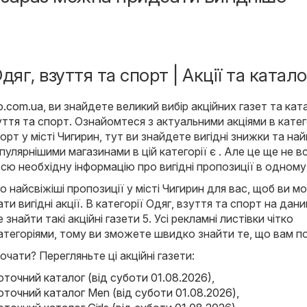
дяг, взуття та спорт | Акції та катал
lo.com.ua
, ви знайдете великий вибір акційних газет та ката
уття та спорт
. Ознайомтеся з актуальними акціями в катег
орт у місті Чигирин, тут ви знайдете вигідні знижки та на
пулярнішими магазинами в цій категорії є . Але це ще не в
сю необхідну інформацію про вигідні пропозиції в одному 
найсвіжіші пропозиції у місті Чигирин для вас, щоб ви мо
ти вигідні акції. В категорії Одяг, взуття та спорт на дани
найти такі акційні газети 5. Усі рекламні листівки чітко
атегоріями, тому ви зможете швидко знайти те, що вам по
очати? Перегляньте ці акційні газети:
Поточний каталог (від суботи 01.08.2026)
,
Поточний каталог Men (від суботи 01.08.2026)
,