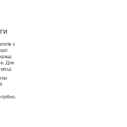
оги
логів з
орії
йкращі
се. Для
місці.
гли
й
трібно.