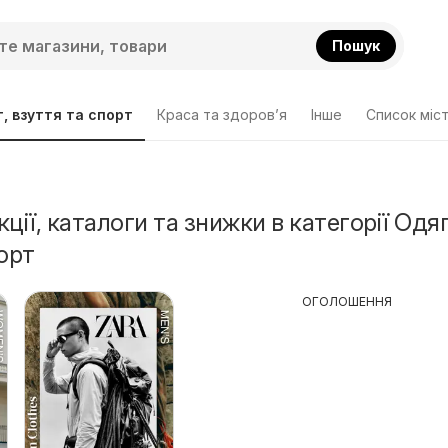
Пошук
, взуття та спорт
Краса та здоров’я
Інше
Cписок міс
ції, каталоги та знижки в категорії Одяг
орт
ОГОЛОШЕННЯ