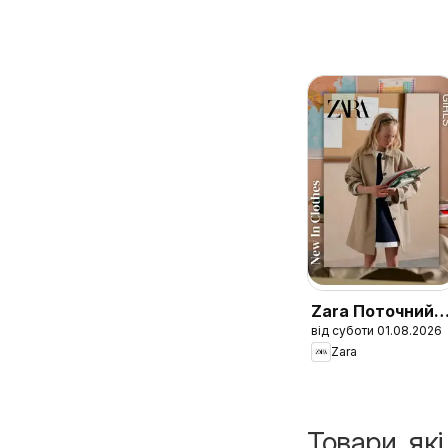
Zara Поточний
від суботи 01.08.2026
каталог Girls
Zara
Товари, як