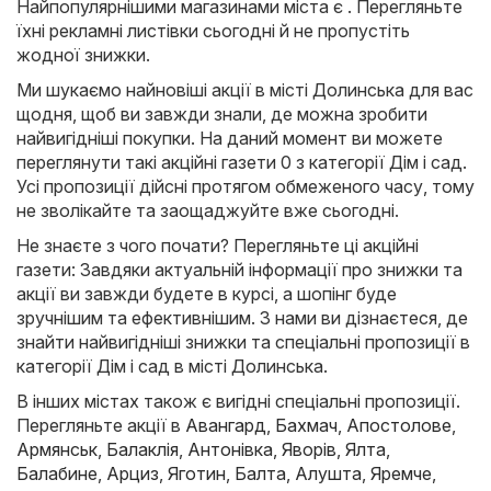
Найпопулярнішими магазинами міста є . Перегляньте
їхні рекламні листівки сьогодні й не пропустіть
жодної знижки.
Ми шукаємо найновіші акції в місті Долинська для вас
щодня, щоб ви завжди знали, де можна зробити
найвигідніші покупки. На даний момент ви можете
переглянути такі акційні газети 0 з категорії Дім і сад.
Усі пропозиції дійсні протягом обмеженого часу, тому
не зволікайте та заощаджуйте вже сьогодні.
Не знаєте з чого почати? Перегляньте ці акційні
газети: Завдяки актуальній інформації про знижки та
акції ви завжди будете в курсі, а шопінг буде
зручнішим та ефективнішим. З нами ви дізнаєтеся, де
знайти найвигідніші знижки та спеціальні пропозиції в
категорії Дім і сад в місті Долинська.
В інших містах також є вигідні спеціальні пропозиції.
Перегляньте акції в
Авангард
,
Бахмач
,
Апостолове
,
Армянськ
,
Балаклія
,
Антонівка
,
Яворів
,
Ялта
,
Балабине
,
Арциз
,
Яготин
,
Балта
,
Алушта
,
Яремче
,