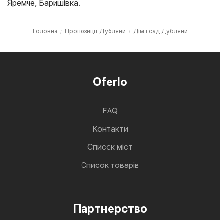
Яремче
,
Баришівка
.
Головна
Пропозиції Дубляни
Дім і сад Дубляни
Oferlo
FAQ
Контакти
Cписок міст
Список товарів
Партнерство