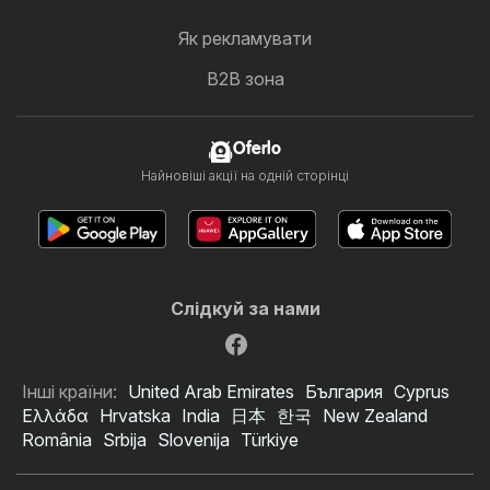
Як рекламувати
B2B зона
Oferlo
Найновіші акції на одній сторінці
Слідкуй за нами
Інші країни:
United Arab Emirates
България
Cyprus
Ελλάδα
Hrvatska
India
日本
한국
New Zealand
România
Srbija
Slovenija
Türkiye