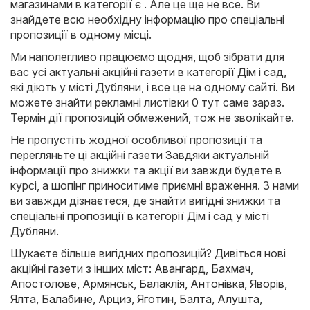
магазинами в категорії є . Але це ще не все. Ви
знайдете всю необхідну інформацію про спеціальні
пропозиції в одному місці.
Ми наполегливо працюємо щодня, щоб зібрати для
вас усі актуальні акційні газети в категорії Дім і сад,
які діють у місті Дубляни, і все це на одному сайті. Ви
можете знайти рекламні листівки 0 тут саме зараз.
Термін дії пропозицій обмежений, тож не зволікайте.
Не пропустіть жодної особливої пропозиції та
перегляньте ці акційні газети Завдяки актуальній
інформації про знижки та акції ви завжди будете в
курсі, а шопінг приноситиме приємні враження. З нами
ви завжди дізнаєтеся, де знайти вигідні знижки та
спеціальні пропозиції в категорії Дім і сад у місті
Дубляни.
Шукаєте більше вигідних пропозицій? Дивіться нові
акційні газети з інших міст:
Авангард
,
Бахмач
,
Апостолове
,
Армянськ
,
Балаклія
,
Антонівка
,
Яворів
,
Ялта
,
Балабине
,
Арциз
,
Яготин
,
Балта
,
Алушта
,