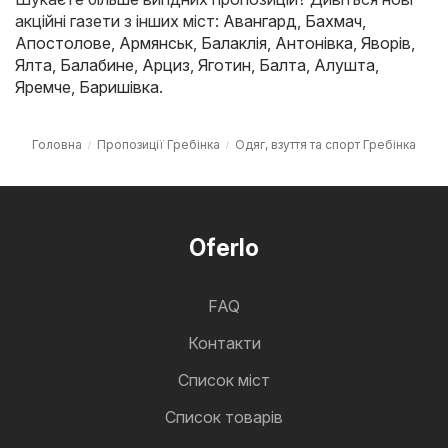
акційні газети з інших міст:
Авангард
,
Бахмач
,
Апостолове
,
Армянськ
,
Балаклія
,
Антонівка
,
Яворів
,
Ялта
,
Балабине
,
Арциз
,
Яготин
,
Балта
,
Алушта
,
Яремче
,
Баришівка
.
Головна
Пропозиції Гребінка
Одяг, взуття та спорт Гребінка
Oferlo
FAQ
Контакти
Cписок міст
Список товарів