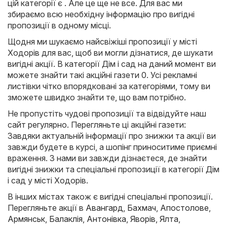
цій категорії є . Але це ще не все. Для вас ми
збираємо всю необхідну інформацію про вигідні
пропозиції в одному місці.
Щодня ми шукаємо найсвіжіші пропозиції у місті
Ходорів для вас, щоб ви могли дізнатися, де шукати
вигідні акції. В категорії Дім і сад на даний момент ви
можете знайти такі акційні газети 0. Усі рекламні
листівки чітко впорядковані за категоріями, тому ви
зможете швидко знайти те, що вам потрібно.
Не пропустіть чудові пропозиції та відвідуйте наш
сайт регулярно. Перегляньте ці акційні газети:
Завдяки актуальній інформації про знижки та акції ви
завжди будете в курсі, а шопінг приноситиме приємні
враження. З нами ви завжди дізнаєтеся, де знайти
вигідні знижки та спеціальні пропозиції в категорії Дім
і сад у місті Ходорів.
В інших містах також є вигідні спеціальні пропозиції.
Перегляньте акції в
Авангард
,
Бахмач
,
Апостолове
,
Армянськ
,
Балаклія
,
Антонівка
,
Яворів
,
Ялта
,