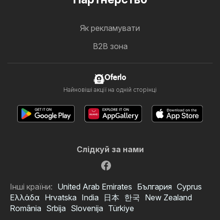
Як рекламувати
B2B зона
Oferlo
Найновіші акції на одній сторінці
Слідкуй за нами
Інші країни:
United Arab Emirates
България
Cyprus
Ελλάδα
Hrvatska
India
日本
한국
New Zealand
România
Srbija
Slovenija
Türkiye