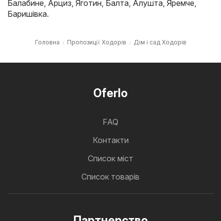
Балабине
,
Арциз
,
Яготин
,
Балта
,
Алушта
,
Яремче
,
Баришівка
.
Головна
Пропозиції Ходорів
Дім і сад Ходорів
Oferlo
FAQ
Контакти
Cписок міст
Список товарів
Партнерство