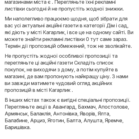
магазинами міста є . Перегляньте їхні рекламні
листівки сьогодні й не пропустіть жодної знижки.
Ми наполегливо працюємо щодня, щоб зібрати для
вас усі актуальні акційні газети в категорії Дім і сад,
які діють у місті Кагарлик, і все це на одному сайті. Ви
можете знайти рекламні листівки 0 тут саме зараз.
Термін дії пропозицій обмежений, тож не зволікайте.
Не пропустіть жодної особливої пропозиції та
перегляньте ці акційні газети Складіть список
покупок, не виходячи з дому, а потім купуйте в
магазині, де вам пропонують найкращу ціну. З нами
ви завжди матимете чудовий огляд акційних
пропозицій в місті Кагарлик .
В інших містах також є вигідні спеціальні пропозиції.
Перегляньте акції в
Авангард
,
Бахмач
,
Апостолове
,
Армянськ
,
Балаклія
,
Антонівка
,
Яворів
,
Ялта
,
Балабине
,
Арциз
,
Яготин
,
Балта
,
Алушта
,
Яремче
,
Баришівка
.