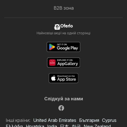
B2B зона
Oferlo
Найновіші акції на одній сторінці
Слідкуй за нами
Інші країни:
United Arab Emirates
България
Cyprus
Ελλάδα
Hrvatska
India
日本
한국
New Zealand