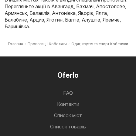
Перегляньте акції в
Авангард
,
Бахмач
,
Апостолове
,
Армянськ
,
Балаклія
,
Антонівка
,
Яворів
,
Ялта
,
Балабине
,
Арциз
,
Яготин
,
Балта
,
Алушта
,
Яремче
,
Баришівка
.
Головна
Пропозиції Кобеляки
Одяг, взуття та спорт Кобеляки
Oferlo
FAQ
Контакти
Cписок міст
Список товарів