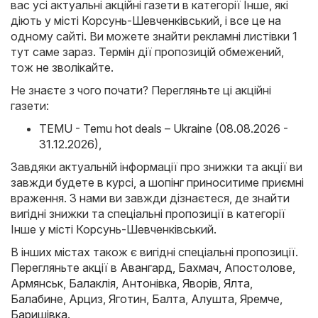
вас усі актуальні акційні газети в категорії Інше, які
діють у місті Корсунь-Шевченківський, і все це на
одному сайті. Ви можете знайти рекламні листівки 1
тут саме зараз. Термін дії пропозицій обмежений,
тож не зволікайте.
Не знаєте з чого почати? Перегляньте ці акційні
газети:
TEMU - Temu hot deals – Ukraine (08.08.2026 -
31.12.2026)
,
Завдяки актуальній інформації про знижки та акції ви
завжди будете в курсі, а шопінг приноситиме приємні
враження. З нами ви завжди дізнаєтеся, де знайти
вигідні знижки та спеціальні пропозиції в категорії
Інше у місті Корсунь-Шевченківський.
В інших містах також є вигідні спеціальні пропозиції.
Перегляньте акції в
Авангард
,
Бахмач
,
Апостолове
,
Армянськ
,
Балаклія
,
Антонівка
,
Яворів
,
Ялта
,
Балабине
,
Арциз
,
Яготин
,
Балта
,
Алушта
,
Яремче
,
Баришівка
.