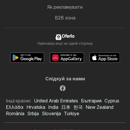
Як рекламувати
B2B зона
Oferlo
Найновіші акції на одній сторінці
Слідкуй за нами
Інші країни:
United Arab Emirates
България
Cyprus
Ελλάδα
Hrvatska
India
日本
한국
New Zealand
România
Srbija
Slovenija
Türkiye