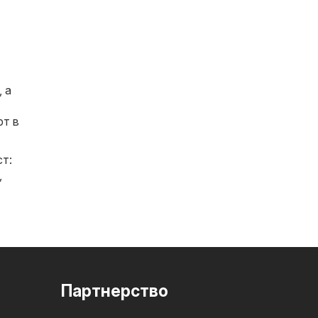
, а
рт в
ст:
,
Партнерство