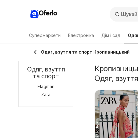
Oferlo
Супермаркети
Електроніка
Дім і сад
Одяг
Одяг, взуття та спорт Кропивницький
Кропивницьки
Одяг, взуття
та спорт
Одяг, взуття
Flagman
Zara