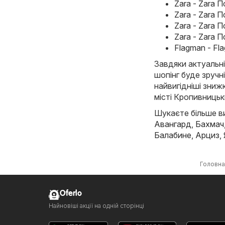
Zara - Zara 
Zara - Zara 
Zara - Zara П
Zara - Zara 
Flagman - Fl
Завдяки актуальні
шопінг буде зручн
найвигідніші знижк
місті Кропивницьк
Шукаєте більше виг
Авангард
,
Бахмач
Балабине
,
Арциз
,
Головна
Oferlo
Найновіші акції на одній сторінці