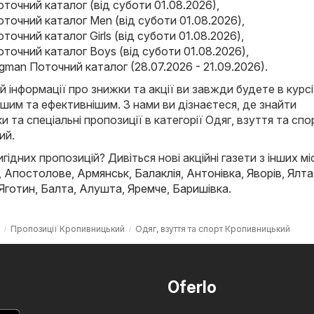
Поточний каталог (від суботи 01.08.2026)
,
Поточний каталог Men (від суботи 01.08.2026)
,
оточний каталог Girls (від суботи 01.08.2026)
,
Поточний каталог Boys (від суботи 01.08.2026)
,
agman Поточний каталог (28.07.2026 - 21.09.2026)
.
й інформації про знижки та акції ви завжди будете в курсі
ішим та ефективнішим. З нами ви дізнаєтеся, де знайти
и та спеціальні пропозиції в категорії Одяг, взуття та спо
ий.
ідних пропозицій? Дивіться нові акційні газети з інших мі
,
Апостолове
,
Армянськ
,
Балаклія
,
Антонівка
,
Яворів
,
Ялта
Яготин
,
Балта
,
Алушта
,
Яремче
,
Баришівка
.
Пропозиції Кропивницький
Одяг, взуття та спорт Кропивницький
Oferlo