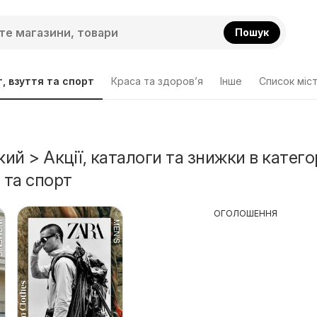
Пошук
, взуття та спорт
Краса та здоров’я
Інше
Cписок міс
й > Акції, каталоги та знижки в категор
 та спорт
ОГОЛОШЕННЯ