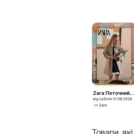
Zara Поточний
від суботи 01.08.2026
каталог Girls
Zara
Товари, як