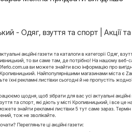
ий - Одяг, взуття та спорт | Акції та
туальні акційні газети та каталоги в категорії Одяг, взут
пивницький, то ви саме там, де потрібно! На нашому веб-с
ferlo.com.ua
ви можете знайти всю інформацію про вигідн
і Кропивницький. Найпопулярнішими магазинами міста є
Za
ьте їхні рекламні листівки сьогодні й не пропустіть жодно
ацюємо щодня, щоб зібрати для вас усі актуальні акційні
взуття та спорт, які діють у місті Кропивницький, і все це н
можете знайти рекламні листівки 5 тут саме зараз. Термін 
ний, тож не зволікайте.
очати? Перегляньте ці акційні газети: