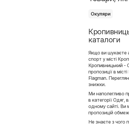
Окуляри
Кропивницьк
каталоги
Якщо ви шукаєте ак
спорт у місті Кро
Кропивницький - O
пропозиції в міст
Flagman
. Переглян
знижки.
Ми наполегливо пр
в категорії Одяг, 
одному сайті. Ви 
пропозицій обмеже
Не знаєте з чого п