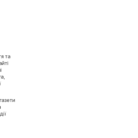
тя та
айті
і
ra
,
ї
 газети
а
дії