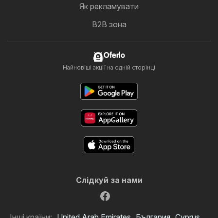
Як рекламувати
B2B зона
Oferlo
Найновіші акції на одній сторінці
Слідкуй за нами
Інші країни:
United Arab Emirates
България
Cyprus