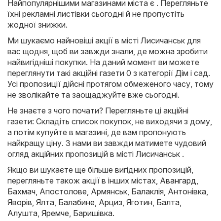
Найпопулярнішими магазинами міста є . Перегляньте
їхні рекламні листівки сьогодні й не пропустіть
жодної знижки.
Ми шукаємо найновіші акції в місті Лисичанськ для
вас щодня, щоб ви завжди знали, де можна зробити
найвигідніші покупки. На даний момент ви можете
переглянути такі акційні газети 0 з категорії Дім і сад.
Усі пропозиції дійсні протягом обмеженого часу, тому
не зволікайте та заощаджуйте вже сьогодні.
Не знаєте з чого почати? Перегляньте ці акційні
газети: Складіть список покупок, не виходячи з дому,
а потім купуйте в магазині, де вам пропонують
найкращу ціну. З нами ви завжди матимете чудовий
огляд акційних пропозицій в місті Лисичанськ .
Якщо ви шукаєте ще більше вигідних пропозицій,
перегляньте також акції в інших містах,
Авангард
,
Бахмач
,
Апостолове
,
Армянськ
,
Балаклія
,
Антонівка
,
Яворів
,
Ялта
,
Балабине
,
Арциз
,
Яготин
,
Балта
,
Алушта
,
Яремче
,
Баришівка
.