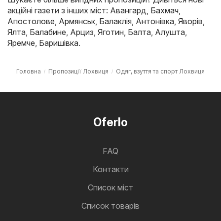
акційні газети з інших міст:
Авангард
,
Бахмач
,
Апостолове
,
Армянськ
,
Балаклія
,
Антонівка
,
Яворів
,
Ялта
,
Балабине
,
Арциз
,
Яготин
,
Балта
,
Алушта
,
Яремче
,
Баришівка
.
Головна
Пропозиції Лохвиця
Одяг, взуття та спорт Лохвиця
Oferlo
FAQ
Контакти
Cписок міст
Список товарів