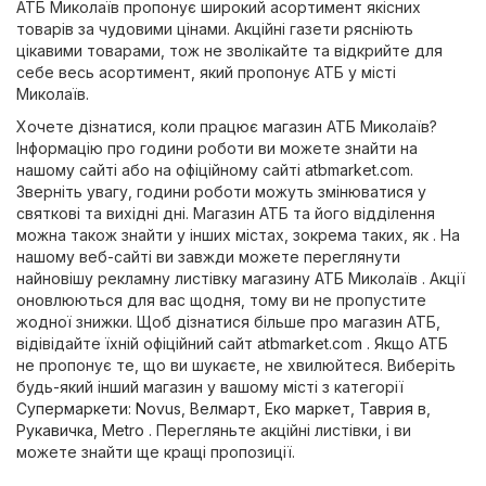
АТБ Миколаїв пропонує широкий асортимент якісних
товарів за чудовими цінами. Акційні газети рясніють
цікавими товарами, тож не зволікайте та відкрийте для
себе весь асортимент, який пропонує АТБ у місті
Миколаїв.
Хочете дізнатися, коли працює магазин АТБ Миколаїв?
Інформацію про години роботи ви можете знайти на
нашому сайті або на офіційному сайті
atbmarket.com
.
Зверніть увагу, години роботи можуть змінюватися у
святкові та вихідні дні. Магазин АТБ та його відділення
можна також знайти у інших містах, зокрема таких, як . На
нашому веб-сайті ви завжди можете переглянути
найновішу рекламну листівку магазину АТБ Миколаїв . Акції
оновлюються для вас щодня, тому ви не пропустите
жодної знижки. Щоб дізнатися більше про магазин АТБ,
відівідайте їхній офіційний сайт
atbmarket.com
. Якщо АТБ
не пропонує те, що ви шукаєте, не хвилюйтеся. Виберіть
будь-який інший магазин у вашому місті з категорії
Супермаркети
:
Novus
,
Велмарт
,
Еко маркет
,
Таврия в
,
Рукавичка
,
Metro
. Перегляньте акційні листівки, і ви
можете знайти ще кращі пропозиції.