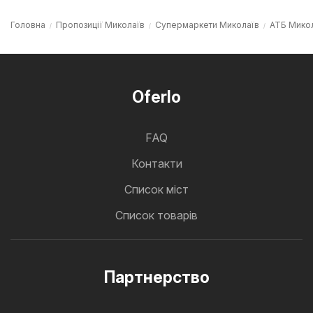
Головна
Пропозиції Миколаїв
Супермаркети Миколаїв
АТБ Мико
Oferlo
FAQ
Контакти
Cписок міст
Список товарів
Партнерство