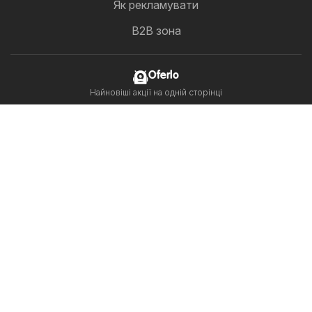
Як рекламувати
B2B зона
Oferlo
Найновіші акції на одній сторінці
Слідкуй за нами
Інші країни:
United Arab Emirates
България
Cyprus
Ελλάδα
Hrvatska
India
日本
한국
New Zealand
România
Srbija
Slovenija
Türkiye
Copyright © 2026
Oferlo.com.ua
.