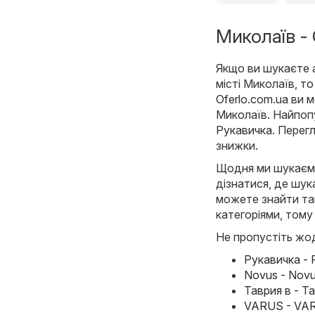
Миколаїв - 
Якщо ви шукаєте а
місті Миколаїв, т
Oferlo.com.ua
ви м
Миколаїв. Найпоп
Рукавичка
. Перег
знижки.
Щодня ми шукаємо 
дізнатися, де шук
можете знайти такі
категоріями, тому
Не пропустіть жод
Рукавичка - 
Novus - Novu
Таврия в - Т
VARUS - VAR