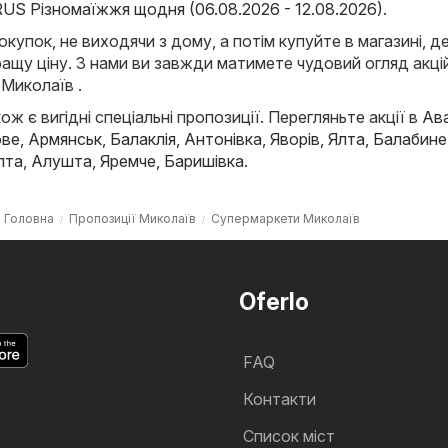
US Різномаїжжя щодня (06.08.2026 - 12.08.2026)
.
окупок, не виходячи з дому, а потім купуйте в магазині, д
ащу ціну. З нами ви завжди матимете чудовий огляд акці
 Миколаїв .
ож є вигідні спеціальні пропозиції. Перегляньте акції в
Ав
ове
,
Армянськ
,
Балаклія
,
Антонівка
,
Яворів
,
Ялта
,
Балабине
лта
,
Алушта
,
Яремче
,
Баришівка
.
Головна
Пропозиції Миколаїв
Супермаркети Миколаїв
Oferlo
FAQ
Контакти
Cписок міст