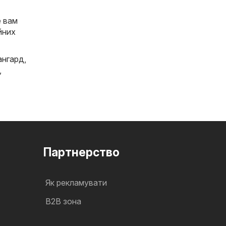
е вам
йних
ангард
,
,
Партнерство
Як рекламувати
B2B зона