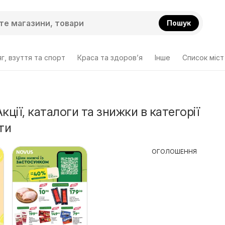
Пошук
г, взуття та спорт
Краса та здоров’я
Інше
Cписок міст
кції, каталоги та знижки в категорії
ти
ОГОЛОШЕННЯ