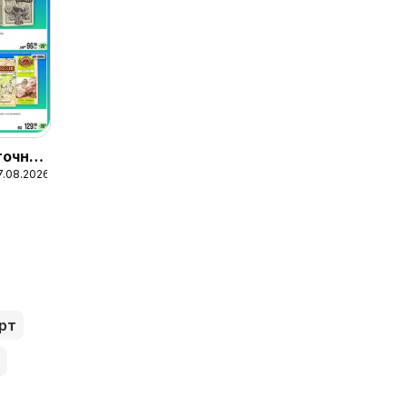
точний
7.08.2026
рт