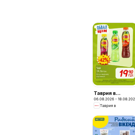
Таврия в
06.08.2026 - 18.08.20
Поточний
Таврия в
каталог