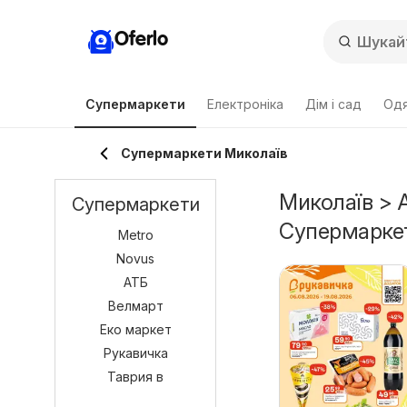
Oferlo
Супермаркети
Електроніка
Дім і сад
Одя
Супермаркети Миколаїв
Миколаїв > А
Супермаркети
Супермарке
Metro
Novus
АТБ
Велмарт
Еко маркет
Рукавичка
Таврия в