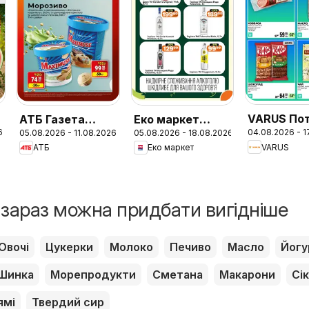
VARUS По
АТБ Газета
Еко маркет
6
04.08.2026 - 1
05.08.2026 - 11.08.2026
05.08.2026 - 18.08.2026
каталог
економія 2
Поточний
VARUS
АТБ
Еко маркет
версия
каталог
і зараз можна придбати вигідніше
Овочі
Цукерки
Молоко
Печиво
Масло
Йогу
Шинка
Морепродукти
Сметана
Макарони
Сік
ямі
Твердий сир