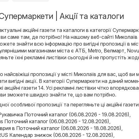
Супермаркети | Акції та каталоги
ктуальні акційні газети та каталоги в категорії Супермарк
о ви саме там, де потрібно! На нашому веб-сайті
Миколаїв 
ожете знайти всю інформацію про вигідні пропозиції в міс
улярнішими магазинами міста є
АТБ
,
Metro
,
Велмарт
,
Novu
ляньте їхні рекламні листівки сьогодні й не пропустіть жод
найсвіжіші пропозиції у місті Миколаїв для вас, щоб ви 
ати вигідні акції. В категорії Супермаркети на даний моме
 акційні газети 14. Усі рекламні листівки чітко впорядкова
 ви зможете швидко знайти те, що вам потрібно.
ної особливої пропозиції та перегляньте ці акційні газети
Рукавичка Поточний каталог (06.08.2026 - 19.08.2026)
,
s Поточний каталог (06.08.2026 - 12.08.2026)
,
аврия в Поточний каталог (06.08.2026 - 18.08.2026)
,
US Календар знижок (06.08.2026 - 12.08.2026)
,