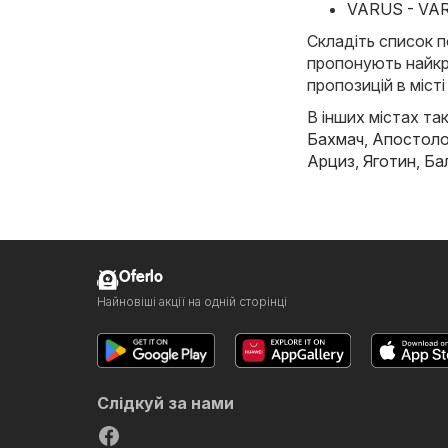
VARUS - VAR
Складіть список п
пропонують найкр
пропозицій в місті
В інших містах так
Бахмач
,
Апостол
Арциз
,
Яготин
,
Ба
Oferlo
Найновіші акції на одній сторінці
Слідкуй за нами