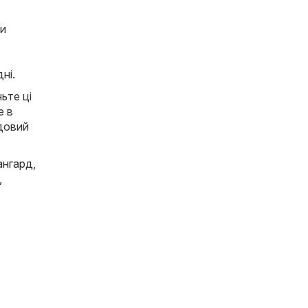
ди
ні.
ьте ці
е в
удовий
ангард
,
,