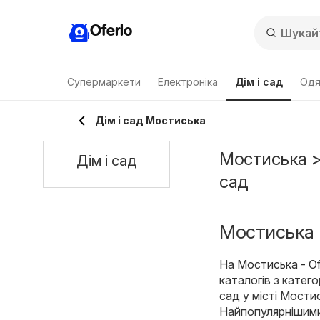
Oferlo
Супермаркети
Електроніка
Дім і сад
Одя
Дім і сад Мостиська
Мостиська > 
Дім і сад
сад
Мостиська -
На
Мостиська - Of
каталогів з катего
сад у місті Мости
Найпопулярнішими 