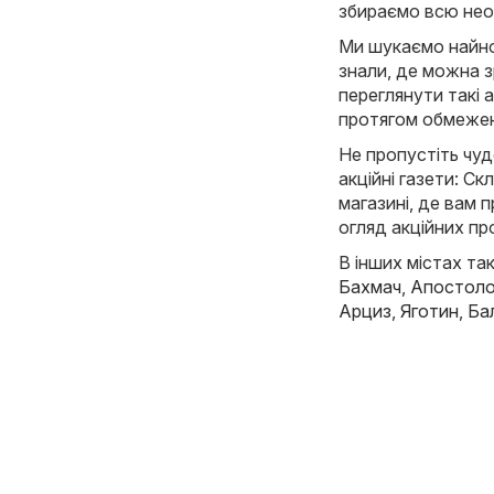
збираємо всю необ
Ми шукаємо найнов
знали, де можна з
переглянути такі ак
протягом обмежен
Не пропустіть чуд
акційні газети: Ск
магазині, де вам
огляд акційних пр
В інших містах так
Бахмач
,
Апостол
Арциз
,
Яготин
,
Ба