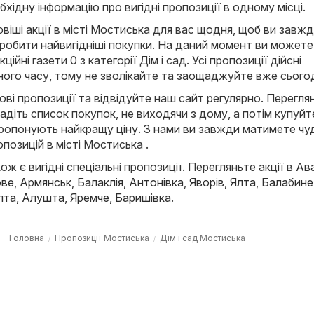
хідну інформацію про вигідні пропозиції в одному місці.
іші акції в місті Мостиська для вас щодня, щоб ви завж
робити найвигідніші покупки. На даний момент ви можете
ційні газети 0 з категорії Дім і сад. Усі пропозиції дійсні
ого часу, тому не зволікайте та заощаджуйте вже сьогод
ові пропозиції та відвідуйте наш сайт регулярно. Переглян
ладіть список покупок, не виходячи з дому, а потім купуйт
 пропонують найкращу ціну. З нами ви завжди матимете ч
опозицій в місті Мостиська .
ож є вигідні спеціальні пропозиції. Перегляньте акції в
Ав
ове
,
Армянськ
,
Балаклія
,
Антонівка
,
Яворів
,
Ялта
,
Балабине
лта
,
Алушта
,
Яремче
,
Баришівка
.
Головна
Пропозиції Мостиська
Дім і сад Мостиська