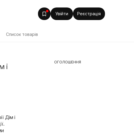
Увійти
Реєстрація
Список товарів
ОГОЛОШЕННЯ
м і
ї Дім і
ї.
ми