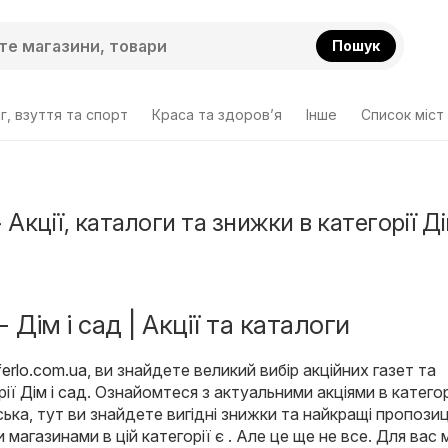
Пошук
г, взуття та спорт
Краса та здоров’я
Інше
Cписок міст
Акції, каталоги та знижки в категорії Ді
 Дім і сад | Акції та каталоги
erlo.com.ua
, ви знайдете великий вибір акційних газет та
рії
Дім і сад
. Ознайомтеся з актуальними акціями в категорі
ська, тут ви знайдете вигідні знижки та найкращі пропозиці
магазинами в цій категорії є . Але це ще не все. Для вас 