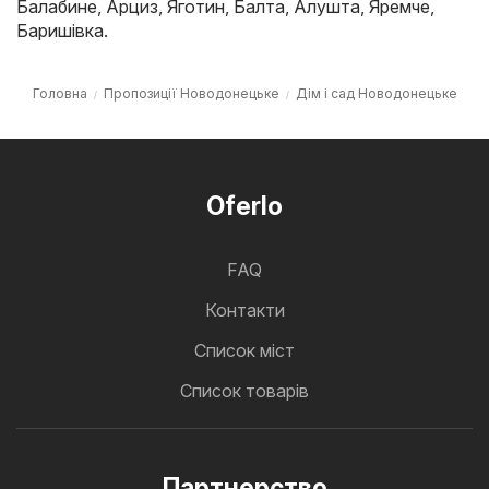
Балабине
,
Арциз
,
Яготин
,
Балта
,
Алушта
,
Яремче
,
Баришівка
.
Головна
Пропозиції Новодонецьке
Дім і сад Новодонецьке
Oferlo
FAQ
Контакти
Cписок міст
Список товарів
Партнерство