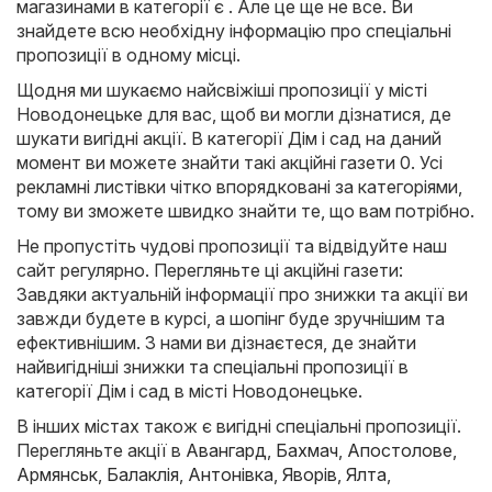
магазинами в категорії є . Але це ще не все. Ви
знайдете всю необхідну інформацію про спеціальні
пропозиції в одному місці.
Щодня ми шукаємо найсвіжіші пропозиції у місті
Новодонецьке для вас, щоб ви могли дізнатися, де
шукати вигідні акції. В категорії Дім і сад на даний
момент ви можете знайти такі акційні газети 0. Усі
рекламні листівки чітко впорядковані за категоріями,
тому ви зможете швидко знайти те, що вам потрібно.
Не пропустіть чудові пропозиції та відвідуйте наш
сайт регулярно. Перегляньте ці акційні газети:
Завдяки актуальній інформації про знижки та акції ви
завжди будете в курсі, а шопінг буде зручнішим та
ефективнішим. З нами ви дізнаєтеся, де знайти
найвигідніші знижки та спеціальні пропозиції в
категорії Дім і сад в місті Новодонецьке.
В інших містах також є вигідні спеціальні пропозиції.
Перегляньте акції в
Авангард
,
Бахмач
,
Апостолове
,
Армянськ
,
Балаклія
,
Антонівка
,
Яворів
,
Ялта
,